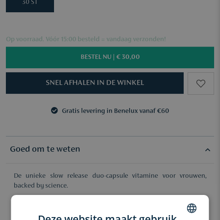
30 ST
Op voorraad. Vóór 15:00 besteld = vandaag verzonden!
BESTEL NU |
€ 30,00
SNEL AFHALEN IN DE WINKEL
Gratis levering in Benelux vanaf €60
3 samples naar keuze vanaf €50
Gratis levering in Benelux vanaf €60
3 samples naar keuze vanaf €50
Goed om te weten
De unieke slow release duo-capsule vitamine voor vrouwen,
backed by science.
Voordelen:
Optimale vitamines, optimale jij.
Deze website maakt gebruik