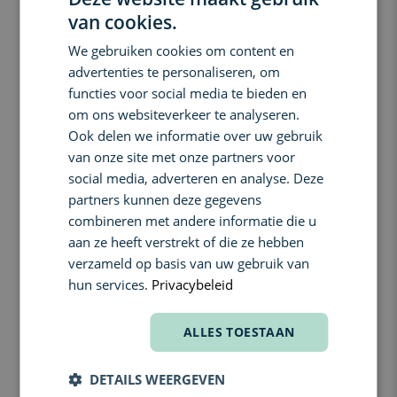
Alles begint bij gezonde voeding. Onder andere stress,
van cookies.
DUTCH
luchtvervuiling, hormonale disbalans en nutriëntarme
ingrediënten kunnen aan de basis liggen van extra noden.
We gebruiken cookies om content en
ENGLISH
Aanvullen met smart vitamines, specifiek voor de vrouw zoals die
advertenties te personaliseren, om
in onze Smart Vitamins, zou velen onder ons kunnen helpen.
FRENCH
functies voor social media te bieden en
Hoge dosage met unieke absorptietechnologie.
om ons websiteverkeer te analyseren.
De unieke duo-capsule zorgt ervoor dat de vitamines trager
Ook delen we informatie over uw gebruik
worden vrijgelaten voor een betere opname. Bovendien zorgt de
van onze site met onze partners voor
duo-capsule dat de vitamines gecapsuleerd worden in omega-3.
social media, adverteren en analyse. Deze
De Smart Vitamins bevatten maximaal 9 vitamines, in optimale
dosering en bio-beschikbare vorm, voor een goede opname in
partners kunnen deze gegevens
jouw lichaam.
combineren met andere informatie die u
aan ze heeft verstrekt of die ze hebben
Gebruik:
1 capsule per dag in te nemen in de ochtend. We raden aan om
verzameld op basis van uw gebruik van
Smart Vitamins For Her minimaal 3 tot 6 maanden te
hun services.
Privacybeleid
gebruiken. Langetermijn inname is aanbevolen door experts, in
combinatie met voldoende beweging en een gezonde voeding.
ALLES TOESTAAN
Niet geschikt voor personen met een visallergie.
Alle formules van Insentials kunnen tergelijkertijd gecombineerd
worden.
DETAILS WEERGEVEN