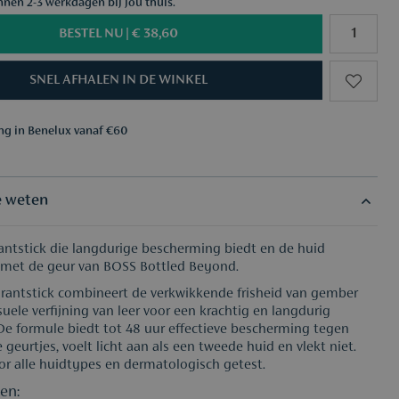
nnen 2-3 werkdagen bij jou thuis.
BESTEL NU |
€ 38,60
SNEL AFHALEN IN DE WINKEL
ing in Benelux vanaf €60
aar keuze vanaf €50
ing in Benelux vanaf €60
aar keuze vanaf €50
e weten
ntstick die langdurige bescherming biedt en de huid
 met de geur van BOSS Bottled Beyond.
antstick combineert de verkwikkende frisheid van gember
uele verfijning van leer voor een krachtig en langdurig
De formule biedt tot 48 uur effectieve bescherming tegen
geurtjes, voelt licht aan als een tweede huid en vlekt niet.
or alle huidtypes en dermatologisch getest.
en: