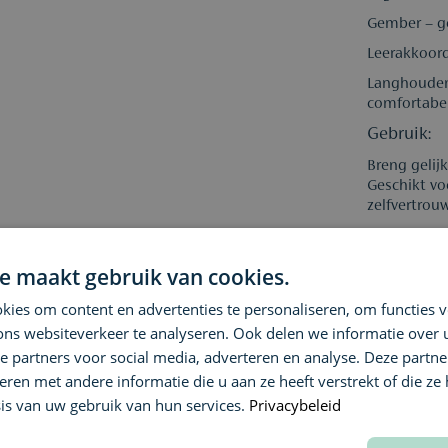
Gember – ge
Leerakkoord
Langhoudend
comfortabel
Gebruik:
Breng gelij
Geschikt vo
zelfvertrou
Feiten ove
48 uur besc
e maakt gebruik van cookies.
alle huidty
ies om content en advertenties te personaliseren, om functies v
Contactnaam: Co
ons websiteverkeer te analyseren. Ook delen we informatie over
E-mailadres:
http
e partners voor social media, adverteren en analyse. Deze partn
Communicatieadres
en met andere informatie die u aan ze heeft verstrekt of die ze
is van uw gebruik van hun services.
Privacybeleid
Ingrediënt