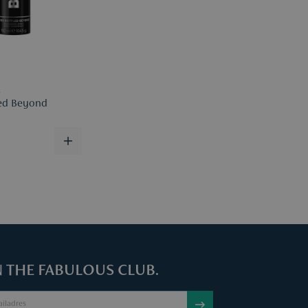
ind je
hier
.
S
ed Beyond
N THE FABULOUS CLUB.