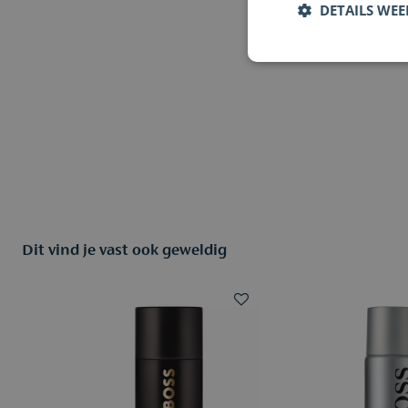
DETAILS WE
Dit vind je vast ook geweldig