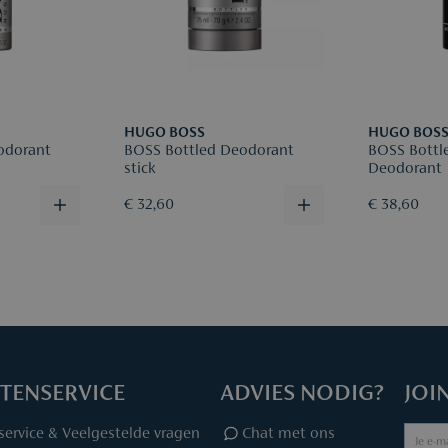
Meer info v
HUGO BOSS
HUGO BOS
odorant
BOSS Bottled Deodorant
BOSS Bottl
stick
Deodorant
€ 32,60
€ 38,60
TENSERVICE
ADVIES NODIG?
JOI
service & Veelgestelde vragen
Chat met ons