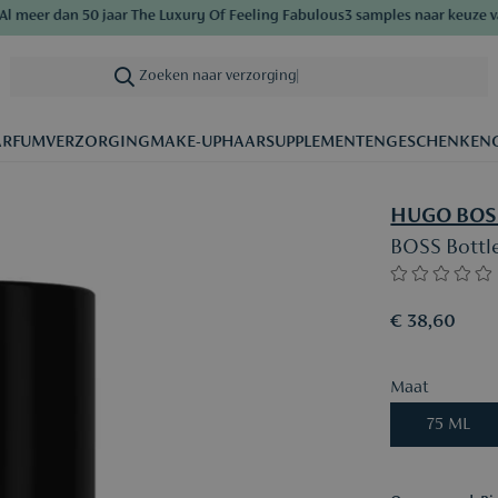
meer dan 50 jaar The Luxury Of Feeling Fabulous
3 samples naar keuze vana
Zoeken naar verzorging
|
ARFUM
VERZORGING
MAKE-UP
HAAR
SUPPLEMENTEN
GESCHENKEN
HUGO BOS
BOSS Bottl
€ 38,60
Maat
75 ML