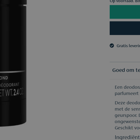
Op voorraad. Bi
Gratis lever
3 samples n
Gratis lever
3 samples n
Goed om t
Een deodora
parfumeert
Deze deodor
met de sens
geurspoor. 
ongewenste 
Geschikt vo
Ingrediënt