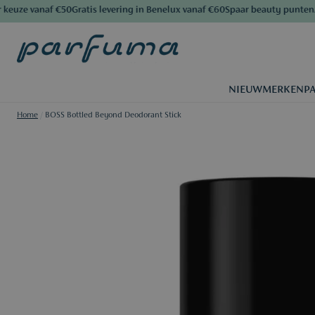
uze vanaf €50
Gratis levering in Benelux vanaf €60
Spaar beauty punten
Al 
NIEUW
MERKEN
P
Home
/
BOSS Bottled Beyond Deodorant Stick