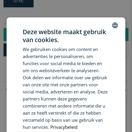
50 ML
Op voorraad. Vóór 15:00 besteld = vandaag verzonden!
Deze website maakt gebruik
BESTEL NU |
€ 15,00
van cookies.
DUTCH
We gebruiken cookies om content en
SNEL AFHALEN IN DE WINKEL
ENGLISH
Gratis levering in Benelux vanaf €60
advertenties te personaliseren, om
FRENCH
3 samples naar keuze vanaf €50
functies voor social media te bieden en
Gratis levering in Benelux vanaf €60
om ons websiteverkeer te analyseren.
3 samples naar keuze vanaf €50
Ook delen we informatie over uw gebruik
van onze site met onze partners voor
Goed om te weten
social media, adverteren en analyse. Deze
partners kunnen deze gegevens
combineren met andere informatie die u
Onze navulbare Styling Wax geeft je haar een sterke, langdurige
hold en een matte finish. Het laat geen residu achter en spoelt
aan ze heeft verstrekt of die ze hebben
gemakkelijk uit. Je haar blijft de hele dag in model, zonder vettig
verzameld op basis van uw gebruik van
of plakkerig aan te voelen. Bewaar het potje voor navulling als het
hun services.
Privacybeleid
op is.