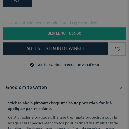
25 GR
Op voorraad. Vóór 15:00 besteld = vandaag verzonden!
BESTEL NU |
€ 31,00
SNEL AFHALEN IN DE WINKEL
Gratis levering in Benelux vanaf €60
3 samples naar keuze vanaf €50
Gratis levering in Benelux vanaf €60
3 samples naar keuze vanaf €50
Goed om te weten
Stick solaire hydratant visage très haute protection, facile à
appliquer par les enfants.
Ce stick solaire pratique offre une très haute protection pour le
visage et est spécialement conçu pour permettre aux enfants de