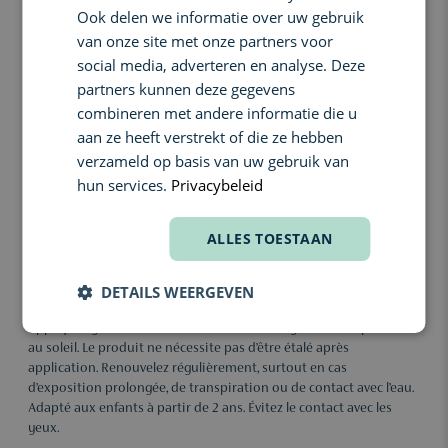
hydratante maintient la peau confortable lors des activités en
Ook delen we informatie over uw gebruik
extérieur.
van onze site met onze partners voor
social media, adverteren en analyse. Deze
Ingrédients:
partners kunnen deze gegevens
Fernblock®+
: technologie antioxydante issue du
combineren met andere informatie die u
Polypodium leucotomos aidant à protéger contre les
aan ze heeft verstrekt of die ze hebben
dommages liés au soleil.
verzameld op basis van uw gebruik van
Astaxanthine
: antioxydant issu de la microalgue
hun services.
Privacybeleid
Haematococcus pluvialis aidant à protéger contre le stress
oxydatif.
ALLES TOESTAAN
Actifs réparateurs
: contribuent à neutraliser et réparer les
dommages liés à l’exposition solaire.
DETAILS WEERGEVEN
Conseil d’utilisation:
Appliquez généreusement le stick sur le visage avant l’exposition
au soleil. Le produit ne nécessite pas d’être étalé après
application. Renouvelez régulièrement, surtout en cas
d’exposition prolongée, de transpiration ou de contact avec l’eau.
Adapté aux enfants à partir de 2 ans. Évitez le contact avec les
yeux.