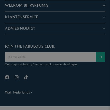
WELKOM BIJ PARFUMA
Winkels & Services
KLANTENSERVICE
Reserveer je afspraak
Klantenservice & Veelgestelde vragen
ADVIES NODIG?
Skin Expertise
Parfuma geschenkbon
Chat met ons
Fabulous Parfuma Club
Geschenk bij aankoop
JOIN THE FABULOUS CLUB.
Mail ons
Over Parfuma
Sample Service
Bel ons
Vacatures
Bestelling annuleren
Ontvang onze Beauty Curations, exclusieve aanbiedingen.
Contact
Taal:
Nederlands