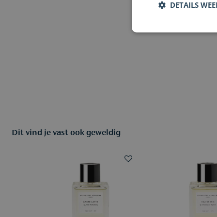
DETAILS WE
Dit vind je vast ook geweldig