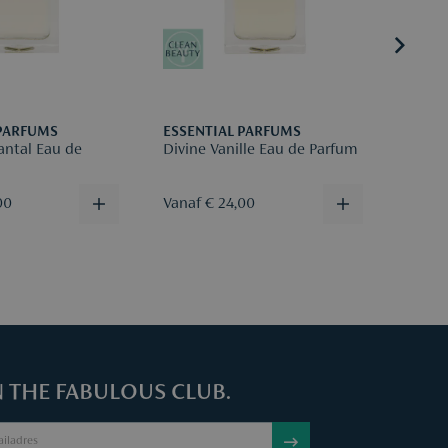
ind je
hier
.
 PARFUMS
ESSENTIAL PARFUMS
ESSEN
antal Eau de
Divine Vanille Eau de Parfum
Bois I
Parfu
00
Vanaf € 24,00
€ 130
N THE FABULOUS CLUB.