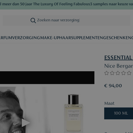
er dan 50 jaar The Luxury Of Feeling Fabulous
3 samples naar keuze vanaf 
Zoeken naar verzorging
|
ARFUM
VERZORGING
MAKE-UP
HAAR
SUPPLEMENTEN
GESCHENKEN
ESSENTIAL
Nice Berga
€ 94,00
Maat
100 ML