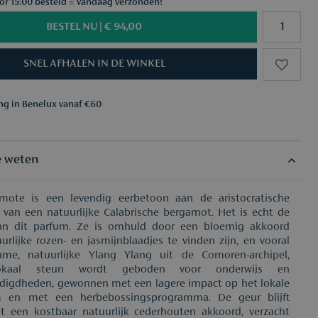
ór 15:00 besteld = vandaag verzonden!
BESTEL NU |
€ 94,00
SNEL AFHALEN IN DE WINKEL
ing in Benelux vanaf €60
aar keuze vanaf €50
ing in Benelux vanaf €60
aar keuze vanaf €50
e weten
mote is een levendig eerbetoon aan de aristocratische
van een natuurlijke Calabrische bergamot. Het is echt de
an dit parfum. Ze is omhuld door een bloemig akkoord
urlijke rozen- en jasmijnblaadjes te vinden zijn, en vooral
me, natuurlijke Ylang Ylang uit de Comoren-archipel,
lokaal steun wordt geboden voor onderwijs en
digdheden, gewonnen met een lagere impact op het lokale
m en met een herbebossingsprogramma. De geur blijft
 een kostbaar natuurlijk cederhouten akkoord, verzacht