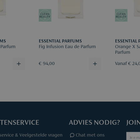
Meer info v
UMS
ESSENTIAL PARFUMS
ESSENTIAL
e Parfum
Fig Infusion Eau de Parfum
Orange X S
Parfum
€ 94,00
Vanaf € 24,
TENSERVICE
ADVIES NODIG?
JOI
service & Veelgestelde vragen
Chat met ons