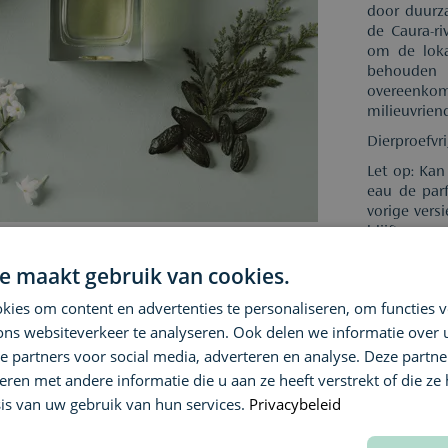
door duurza
de Caura-r
om de lok
behouden
overeenko
milieuvrien
Dierproefvri
Let op: Kan
eau de par
vorige vers
blijft onge
Ingrediënte
e maakt gebruik van cookies.
Bergamotol
Grandifloru
ies om content en advertenties te personaliseren, om functies v
ons websiteverkeer te analyseren. Ook delen we informatie over
e partners voor social media, adverteren en analyse. Deze partn
Specificati
en met andere informatie die u aan ze heeft verstrekt of die ze
is van uw gebruik van hun services.
Privacybeleid
Ingrediënt
Selectie