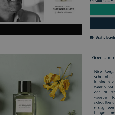
Op voorraad. Vó
Gratis lever
3 samples n
Gratis lever
3 samples n
Goed om t
Nice Berga
schoonheid 
koningin v
waarin natu
een duurza
waarbij 
schoolbeno
ecosystee
hangen met