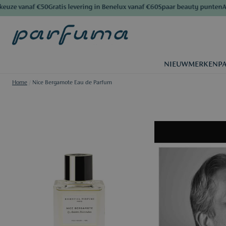
e vanaf €50
Gratis levering in Benelux vanaf €60
Spaar beauty punten
Al me
NIEUW
MERKEN
P
Home
/
Nice Bergamote Eau de Parfum