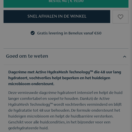
BESTEL NU |
€ 19,00
SNEL AFHALEN IN DE WINKEL
Gratis levering in Benelux vanaf €60
3 samples naar keuze vanaf €50
Gratis levering in Benelux vanaf €60
3 samples naar keuze vanaf €50
Goed om te weten
Dagcrème met Active HydraMesh Technology™ die 48 uur lang
hydrateert, vochtverlies helpt beperken en het huideigen
microbioom ondersteunt.
Deze vernieuwde dagcrème hydrateert intensief en helpt de huid
langer comfortabel en soepel te houden. Dankzij de Active
HydraMesh Technology™ wordt vochtverlies verminderd en blijft
de hydratatie tot 48 uur behouden. De formule ondersteunt het
huideigen microbioom en helpt de huidbarrière versterken.
Geschikt voor alle huidcondities, in het bijzonder voor een
gedehydrateerde huid.