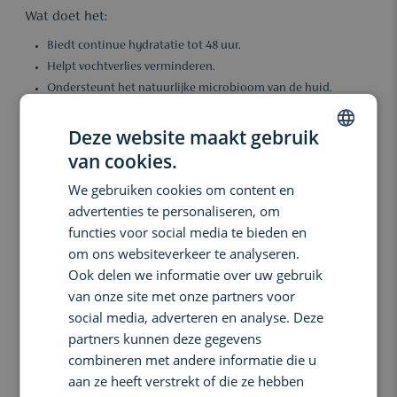
Wat doet het:
Biedt continue hydratatie tot 48 uur.
Helpt vochtverlies verminderen.
Ondersteunt het natuurlijke microbioom van de huid.
Versterkt de huidbarrière en helpt uitdroging voorkomen.
Deze website maakt gebruik
Lichte, comfortabele textuur die snel wordt opgenomen.
Geschikt voor alle huidtypes, vooral gedehydrateerde huid.
van cookies.
DUTCH
Belangrijkste voordelen:
We gebruiken cookies om content en
ENGLISH
advertenties te personaliseren, om
Bij regelmatig gebruik voelt de huid langdurig gehydrateerd,
FRENCH
comfortabel en soepel aan. De huidbarrière wordt ondersteund
functies voor social media te bieden en
waardoor de huid beter bestand is tegen vochtverlies en externe
om ons websiteverkeer te analyseren.
invloeden. De teint oogt frisser, zachter en beter in balans, zelfs bij
Ook delen we informatie over uw gebruik
een gedehydrateerde huid.
van onze site met onze partners voor
Ingrediënten:
social media, adverteren en analyse. Deze
partners kunnen deze gegevens
Active HydraMesh Technology™. Hydraterend complex dat
combineren met andere informatie die u
helpt vocht vast te houden en langdurige hydratatie
aan ze heeft verstrekt of die ze hebben
ondersteunt.