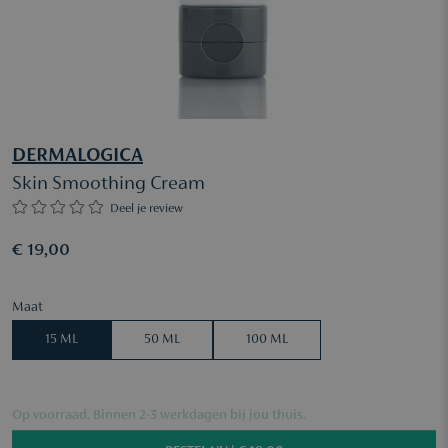
DERMALOGICA
Skin Smoothing Cream
Deel je review
€ 19,00
Maat
15 ML
50 ML
100 ML
Op voorraad. Binnen 2-3 werkdagen bij jou thuis.