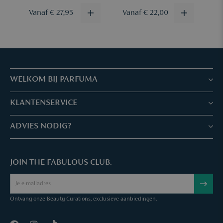
Vanaf € 27,95
Vanaf € 22,00
V
WELKOM BIJ PARFUMA
Winkels & Services
KLANTENSERVICE
Reserveer je afspraak
Klantenservice & Veelgestelde vragen
ADVIES NODIG?
Skin Expertise
Parfuma geschenkbon
Chat met ons
Fabulous Parfuma Club
Geschenk bij aankoop
JOIN THE FABULOUS CLUB.
Mail ons
Over Parfuma
Sample Service
Bel ons
Vacatures
Bestelling annuleren
Ontvang onze Beauty Curations, exclusieve aanbiedingen.
Contact