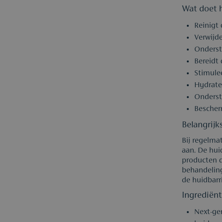
Wat doet h
Reinigt
Verwijd
Onderst
Bereidt
Stimule
Hydrate
Onderst
Bescher
Belangrijk
Bij regelma
aan. De huid
producten 
behandeling
de huidbarri
Ingrediënt
Next-gen