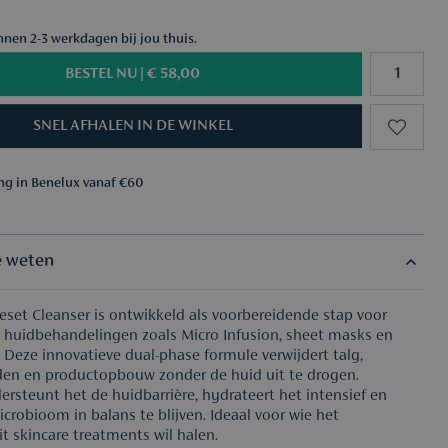
nnen 2-3 werkdagen bij jou thuis.
BESTEL NU |
€ 58,00
SNEL AFHALEN IN DE WINKEL
ing in Benelux vanaf €60
aar keuze vanaf €50
ing in Benelux vanaf €60
aar keuze vanaf €50
e weten
eset Cleanser is ontwikkeld als voorbereidende stap voor
huidbehandelingen zoals Micro Infusion, sheet masks en
. Deze innovatieve dual-phase formule verwijdert talg,
den en productopbouw zonder de huid uit te drogen.
dersteunt het de huidbarrière, hydrateert het intensief en
icrobioom in balans te blijven. Ideaal voor wie het
t skincare treatments wil halen.