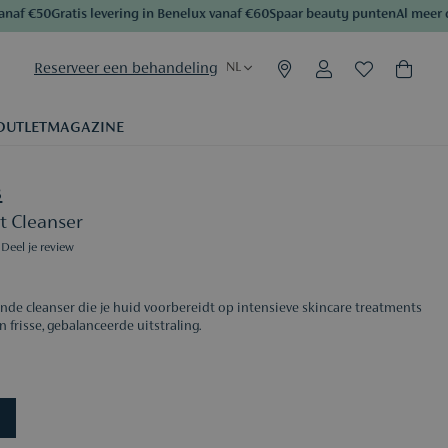
 €50
Gratis levering in Benelux vanaf €60
Spaar beauty punten
Al meer dan 
Reserveer een behandeling
NL
OUTLET
MAGAZINE
B
t Cleanser
Deel je review
nde cleanser die je huid voorbereidt op intensieve skincare treatments
n frisse, gebalanceerde uitstraling.