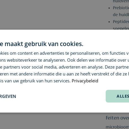
huidvern
Prebiot
de huidb
Peptide
soepeler
Hyaluron
e maakt gebruik van cookies.
houden 
Antioxi
ies om content en advertenties te personaliseren, om functies v
helpen 
ons websiteverkeer te analyseren. Ook delen we informatie over
Gebruik:
e partners voor social media, adverteren en analyse. Deze partn
en met andere informatie die u aan ze heeft verstrekt of die ze
Schud de fl
is van uw gebruik van hun services.
Privacybeleid
volledig ac
huid en mas
daarna gron
ERGEVEN
ALLE
als voorber
mask of LED
cleanser voo
Feiten ove
microbioomv