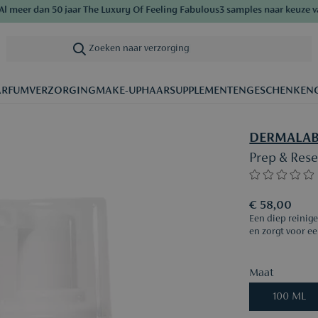
eer dan 50 jaar The Luxury Of Feeling Fabulous
3 samples naar keuze vanaf
Zoeken naar verzorging
|
ARFUM
VERZORGING
MAKE-UP
HAAR
SUPPLEMENTEN
GESCHENKEN
DERMALA
Prep & Rese
€ 58,00
Een diep reinige
en zorgt voor ee
Maat
100 ML