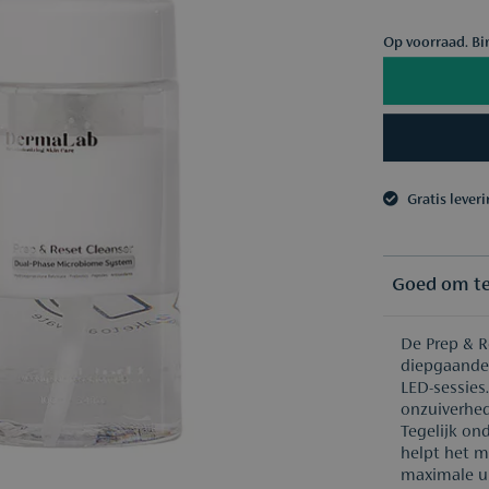
Op voorraad. Bi
Gratis lever
3 samples n
Gratis lever
3 samples n
Goed om t
De Prep & R
diepgaande 
LED-sessies
onzuiverhe
Tegelijk on
helpt het m
maximale ui