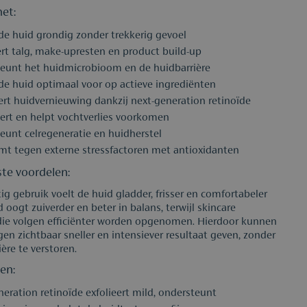
et:
 de huid grondig zonder trekkerig gevoel
ert talg, make-upresten en product build-up
eunt het huidmicrobioom en de huidbarrière
 de huid optimaal voor op actieve ingrediënten
ert huidvernieuwing dankzij next-generation retinoïde
ert en helpt vochtverlies voorkomen
eunt celregeneratie en huidherstel
mt tegen externe stressfactoren met antioxidanten
ste voordelen:
tig gebruik voelt de huid gladder, frisser en comfortabeler
 oogt zuiverder en beter in balans, terwijl skincare
die volgen efficiënter worden opgenomen. Hierdoor kunnen
en zichtbaar sneller en intensiever resultaat geven, zonder
ère te verstoren.
en:
eration retinoïde exfolieert mild, ondersteunt