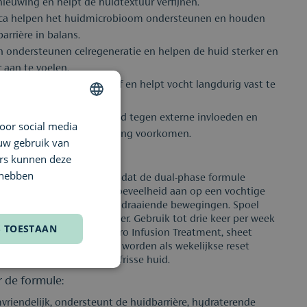
ieuwing en helpt de huidtextuur verfijnen.
ica helpen het huidmicrobioom ondersteunen en houden
arrière in balans.
n ondersteunen celregeneratie en helpen de huid sterker en
 aan te voelen.
zuur hydrateert intensief en helpt vocht langdurig vast te
in de huid.
danten beschermen de huid tegen externe invloeden en
oor social media
DUTCH
vroegtijdige huidveroudering voorkomen.
 uw gebruik van
ENGLISH
ers kunnen deze
FRENCH
 hebben
acon goed voor gebruik zodat de dual-phase formule
tiveert. Breng een kleine hoeveelheid aan op een vochtige
seer zachtjes in met ronddraaiende bewegingen. Spoel
dig af met lauwwarm water. Gebruik tot drie keer per week
S TOESTAAN
eidende stap vóór een Micro Infusion Treatment, sheet
-sessie. Kan ook gebruikt worden als wekelijkse reset
r een diep gereinigde en frisse huid.
r de formule:
riendelijk, ondersteunt de huidbarrière, hydraterende