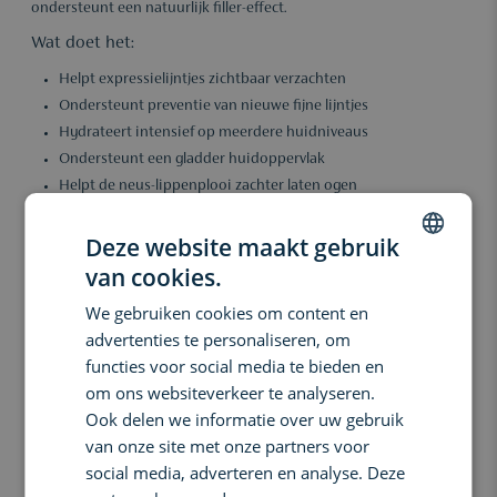
ondersteunt een natuurlijk filler-effect.
Wat doet het:
Helpt expressielijntjes zichtbaar verzachten
Ondersteunt preventie van nieuwe fijne lijntjes
Hydrateert intensief op meerdere huidniveaus
Ondersteunt een gladder huidoppervlak
Helpt de neus-lippenplooi zachter laten ogen
Geeft de huid een voller en comfortabel gevoel
Ondersteunt een natuurlijke, stralende uitstraling
Deze website maakt gebruik
van cookies.
Belangrijkste voordelen:
DUTCH
We gebruiken cookies om content en
Bij regelmatig gebruik oogt de huid gladder, voller en beter
ENGLISH
gehydrateerd. De formule helpt bestaande expressierimpeltjes
advertenties te personaliseren, om
verzachten en ondersteunt een soepeler huidoppervlak zonder
FRENCH
functies voor social media te bieden en
zwaar aan te voelen. Dankzij de combinatie van peptiden en
om ons websiteverkeer te analyseren.
verschillende vormen van hyaluronzuur voelt de huid comfortabel
Ook delen we informatie over uw gebruik
aan en krijgt ze een frisse, natuurlijke glow met een zichtbaar
van onze site met onze partners voor
verfijnde textuur.
social media, adverteren en analyse. Deze
Ingrediënten: