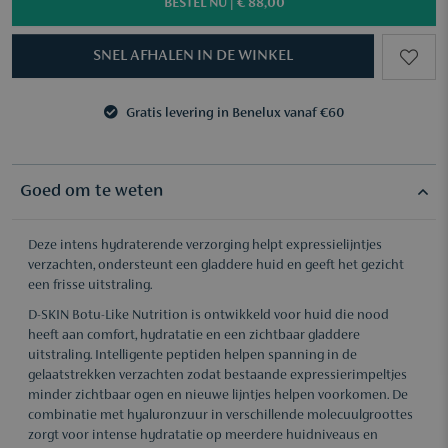
BESTEL NU |
€ 88,00
SNEL AFHALEN IN DE WINKEL
Gratis levering in Benelux vanaf €60
3 samples naar keuze vanaf €50
Gratis levering in Benelux vanaf €60
3 samples naar keuze vanaf €50
Goed om te weten
Deze intens hydraterende verzorging helpt expressielijntjes
verzachten, ondersteunt een gladdere huid en geeft het gezicht
een frisse uitstraling.
D-SKIN Botu-Like Nutrition is ontwikkeld voor huid die nood
heeft aan comfort, hydratatie en een zichtbaar gladdere
uitstraling. Intelligente peptiden helpen spanning in de
gelaatstrekken verzachten zodat bestaande expressierimpeltjes
minder zichtbaar ogen en nieuwe lijntjes helpen voorkomen. De
combinatie met hyaluronzuur in verschillende molecuulgroottes
zorgt voor intense hydratatie op meerdere huidniveaus en