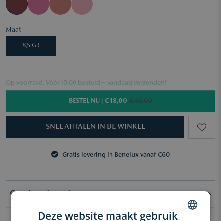
Maat
8,5 GR
Op voorraad. Vóór 15:00 besteld = vandaag verzonden!
BESTEL NU |
€ 18,00
€ 46,00
SNEL AFHALEN IN DE WINKEL
Gratis levering in Benelux vanaf €60
3 samples naar keuze vanaf €50
Gratis levering in Benelux vanaf €60
3 samples naar keuze vanaf €50
Goed om te weten
Deze website maakt gebruik
Multitasking matte wang- en lippenstift met een fluweelzachte,