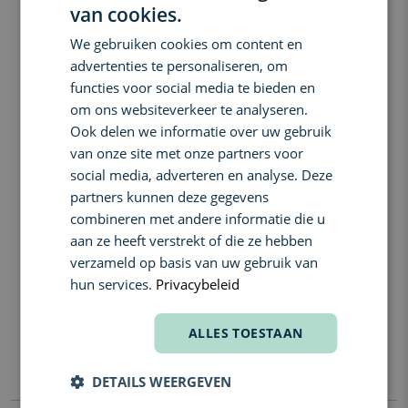
van cookies.
DUTCH
opgeklopte textuur en crème-naar-poeder formule in een reeks
huidflatterende tinten.
We gebruiken cookies om content en
ENGLISH
Wat doet het?
advertenties te personaliseren, om
FRENCH
functies voor social media te bieden en
Cream-to-powder formule versmelt met je huid voor een
om ons websiteverkeer te analyseren.
zachte, luchtige applicatie.
Ook delen we informatie over uw gebruik
Poederachtige matte finish vervaagt oneffenheden en zorgt
van onze site met onze partners voor
voor een natuurlijk ogende blos met soft-focus effect.
social media, adverteren en analyse. Deze
12 gemakkelijk draagbare tinten – van zachte roze tot warme
partners kunnen deze gegevens
bruine tinten – flatteren elk huidtype.
combineren met andere informatie die u
Gebruik:
aan ze heeft verstrekt of die ze hebben
Dep zachtjes op je wangen met je vingertoppen of een kwast.
verzameld op basis van uw gebruik van
Vervaag voor een subtiel effect, breng meerdere lagen aan voor
hun services.
Privacybeleid
intensiteit of combineer kleuren voor meer dimensie. Tik op je
lippen voor een vlek-effect.
ALLES TOESTAAN
Contactnaam: Whitman LBS NV
E-mailadres:
contactmanufacturer@elcompanies.com
Communicatieadres: Nijverheidstraat 15, 2260, Oevel (Belgium)
DETAILS WEERGEVEN