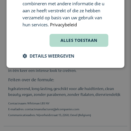
combineren met andere informatie die u
Hyaluronzuur: helpt de lippen gehydrateerd en vol te houden.
aan ze heeft verstrekt of die ze hebben
Botanische oliën: verzachten en verzorgen de lippen tijdens
verzameld op basis van uw gebruik van
het dragen.
hun services.
Privacybeleid
Pigmentrijke formule: biedt intense, gelijkmatige kleur met
één beweging.
ALLES TOESTAAN
Gebruik:
Breng rechtstreeks aan op schone, droge lippen. Begin in het
DETAILS WEERGEVEN
midden van je lippen en werk naar buiten toe. Voor extra precisie
kun je een lippotlood gebruiken. Ideaal om laag op te bouwen of
in één keer een intense look te creëren.
Feiten over de formule:
hydraterend, long-lasting, geschikt voor alle huidtinten, clean
beauty, vegan, zonder parabenen, zonder ftalaten, diervriendelijk
Contactnaam: Whitman LBS NV
E-mailadres:
contactmanufacturer@elcompanies.com
Communicatieadres: Nijverheidstraat 15, 2260, Oevel (Belgium)