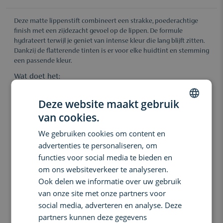
Deze matte lippenstift combineert een strakke, poederachtige
finish met een zijdezacht gevoel op de lippen. De formule
hydrateert terwijl je geniet van intense kleur die lang blijft zitten.
Dankzij de flatterende tinten is er voor elke huidtint en stemming
een passende kleur.
Wat doet het:
Ultramatte finish met kasjmierzachte textuur
Deze website maakt gebruik
Hydraterende formule die niet uitdroogt
van cookies.
Intense kleur met langdurige dekking
DUTCH
Beschikbaar in universeel flatterende tinten
We gebruiken cookies om content en
ENGLISH
Comfortabel om te dragen, de hele dag door
advertenties te personaliseren, om
FRENCH
functies voor social media te bieden en
Belangrijkste voordelen:
om ons websiteverkeer te analyseren.
De lippen krijgen een moderne matte look zonder concessies te
Ook delen we informatie over uw gebruik
doen op comfort. De formule glijdt soepel over de lippen en zorgt
van onze site met onze partners voor
voor een verzorgend gevoel, terwijl de kleur mooi egaal blijft
zitten – ideaal voor dagelijks gebruik of een speciale gelegenheid.
social media, adverteren en analyse. Deze
partners kunnen deze gegevens
Ingrediënten: