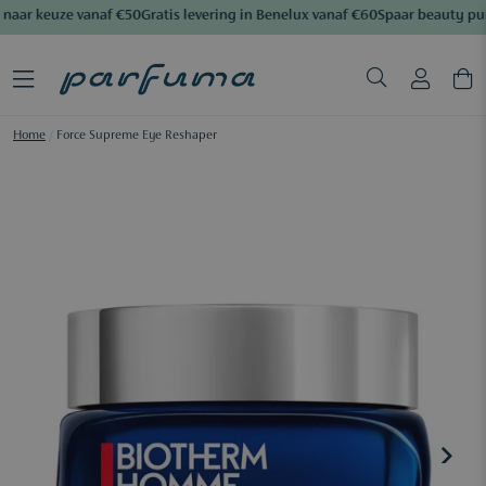
naar keuze vanaf €50
Gratis levering in Benelux vanaf €60
Spaar beauty pun
Home
/
Force Supreme Eye Reshaper