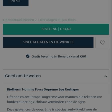
20 ML
Op voorraad. Binnen 2-3 werkdagen bij jou thuis.
BESTEL NU |
€ 61,40
SNEL AFHALEN IN DE WINKEL
Gratis levering in Benelux vanaf €60
3 samples naar keuze vanaf €50
Gratis levering in Benelux vanaf €60
3 samples naar keuze vanaf €50
Goed om te weten
Biotherm Homme Force Supreme Eye Reshaper
Liftende en anti-rimpel oogcrème voor mannen die tekenen van
huidveroudering zichtbaar vermindert rond de ogen.
Deze geavanceerde oogcrème is speciaal ontwikkeld voor de