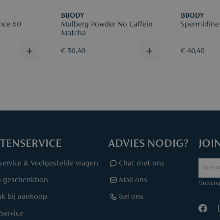
BBODY
BBODY
nce 60
Mulbery Powder No Caffein
Spermidine
Matcha
€ 36,40
€ 40,40
TENSERVICE
ADVIES NODIG?
JOI
service & Veelgestelde vragen
Chat met ons
a geschenkbon
Mail ons
Ontvang 
k bij aankoop
Bel ons
Service