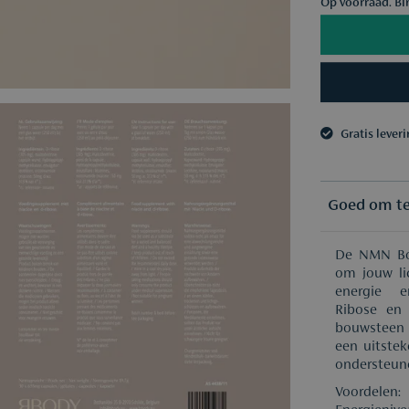
Op voorraad. Bi
Gratis lever
3 samples n
Gratis lever
3 samples n
Goed om t
De NMN Boo
om jouw li
energie 
Ribose en 
bouwsteen 
een uitstek
ondersteun
Voordelen: