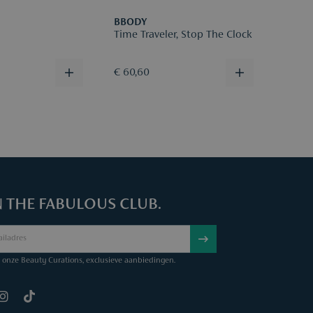
BBODY
BBOD
Time Traveler, Stop The Clock
Multi
€ 60,60
€ 40,
N THE FABULOUS CLUB.
onze Beauty Curations, exclusieve aanbiedingen.