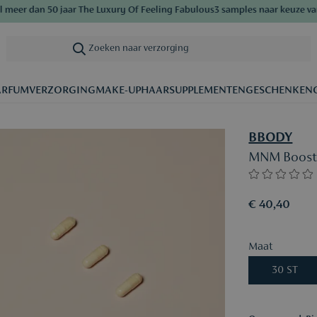
eer dan 50 jaar The Luxury Of Feeling Fabulous
3 samples naar keuze vanaf
Zoeken naar verzorging
|
ARFUM
VERZORGING
MAKE-UP
HAAR
SUPPLEMENTEN
GESCHENKEN
BBODY
MNM Boost
€ 40,40
Maat
30 ST