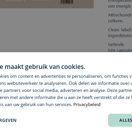
Energieniv
om energie
Mitochondr
celkern.
Clean label
ingrediënte
Gebruik:
Eén capsule
LEES DE P
e maakt gebruik van cookies.
ies om content en advertenties te personaliseren, om functies v
Specificati
ons websiteverkeer te analyseren. Ook delen we informatie over
e partners voor social media, adverteren en analyse. Deze partn
Ingrediënt
en met andere informatie die u aan ze heeft verstrekt of die ze
Selectie
is van uw gebruik van hun services.
Privacybeleid
305mg D-Ri
Reviews
Vanwege mo
ERGEVEN
ALLE
ingrediënte
Vragen of a
(0)
meest actue