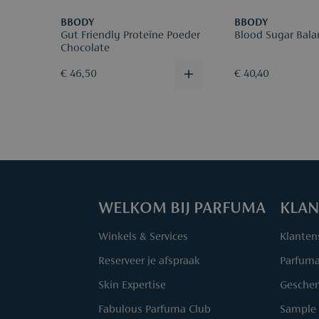
BBODY
BBODY
Gut Friendly Proteïne Poeder
Blood Sugar Bala
Chocolate
€ 46,50
€ 40,40
WELKOM BIJ PARFUMA
KLAN
Winkels & Services
Klanten
Reserveer je afspraak
Parfum
Skin Expertise
Geschen
Fabulous Parfuma Club
Sample 