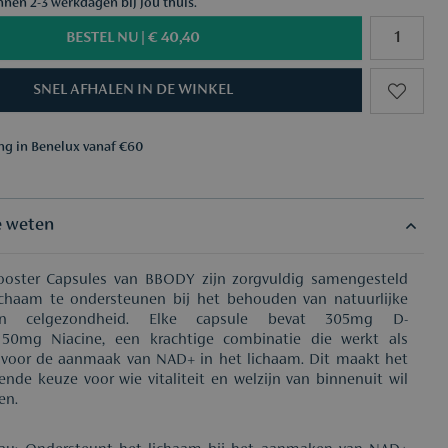
nnen 2-3 werkdagen bij jou thuis.
BESTEL NU |
€ 40,40
SNEL AFHALEN IN DE WINKEL
ing in Benelux vanaf €60
aar keuze vanaf €50
ing in Benelux vanaf €60
aar keuze vanaf €50
e weten
ster Capsules van BBODY zijn zorgvuldig samengesteld
chaam te ondersteunen bij het behouden van natuurlijke
en celgezondheid. Elke capsule bevat 305mg D-
50mg Niacine, een krachtige combinatie die werkt als
voor de aanmaak van NAD+ in het lichaam. Dit maakt het
ende keuze voor wie vitaliteit en welzijn van binnenuit wil
en.