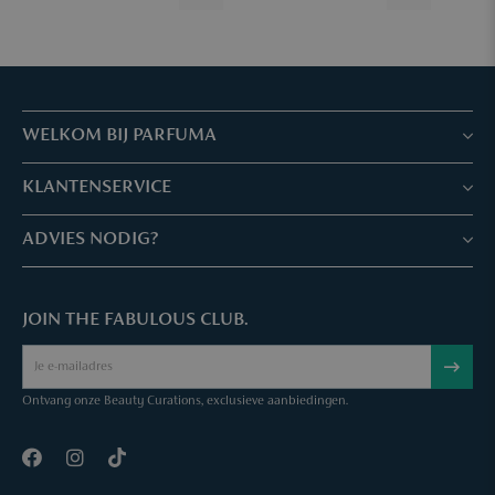
WELKOM BIJ PARFUMA
Winkels & Services
KLANTENSERVICE
Reserveer je afspraak
Klantenservice & Veelgestelde vragen
ADVIES NODIG?
Skin Expertise
Parfuma geschenkbon
Chat met ons
Fabulous Parfuma Club
Geschenk bij aankoop
JOIN THE FABULOUS CLUB.
Mail ons
Over Parfuma
Sample Service
Bel ons
Vacatures
Bestelling annuleren
Ontvang onze Beauty Curations, exclusieve aanbiedingen.
Contact