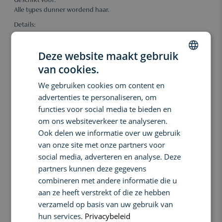
Geschikt voor:
Alle types dunner wordend haar.
Details:
Verminder haaruitval met 77%* met de nieuwste ontwikkeling van
Aveda voor dunner wordend haar: het invati ultra advanced™ 4-
Deze website maakt gebruik
stappensysteem.
van cookies.
Stap drie in je routine is een revitaliserend hoofdhuidserum met
DUTCH
Aveda's baanbrekende follikelvitaliteitscomplex. Het complex
We gebruiken cookies om content en
ENGLISH
bevat eclipta, alpinia en gember en creëert een gezonde
advertenties te personaliseren, om
follikelomgeving om gezond uitziend haar te ondersteunen met
FRENCH
functies voor social media te bieden en
behulp van een drievoudige aanpak:
om ons websiteverkeer te analyseren.
- Neutraliseert: helpt schadelijke oxidatieve stressoren te
Ook delen we informatie over uw gebruik
elimineren.
van onze site met onze partners voor
- Verstevigt: beschermt de haarfollikels om de veerkracht te
verbeteren.
social media, adverteren en analyse. Deze
- Revitaliseert: helpt de vitale energie te stimuleren.
partners kunnen deze gegevens
Dermatologisch getest. 98% van natuurlijke oorsprong**. Vegan.
combineren met andere informatie die u
Leaping Bunny gecertificeerd.
aan ze heeft verstrekt of die ze hebben
verzameld op basis van uw gebruik van
*Vermindert haaruitval door breuk, na herhaalde tests op
haarlokken na gebruik van het Invati Ultra Advanced™ 4-stappen
hun services.
Privacybeleid