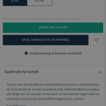
30 ML
150 ML
Op voorraad. Vóór 15:00 besteld = vandaag verzonden!
BESTEL NU |
€ 23,00
SNEL AFHALEN IN DE WINKEL
Gratis levering in Benelux vanaf €60
3 samples naar keuze vanaf €50
Gratis levering in Benelux vanaf €60
3 samples naar keuze vanaf €50
Goed om te weten
Serum voor de hoofdhuid ontwikkeld voor dunner wordend haar.
De formule bevat Aveda's baanbrekende follikelvitaliteitscomplex,
dat helpt om de energie te boosten en beschermt tegen externe
invloeden om een gezonde follikelomgeving te creëren.