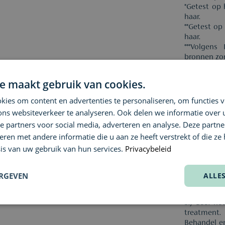
*Getest op
haar.
**Getest op
haar.
***Volgens
bronnen zon
Vrij van: u
e maakt gebruik van cookies.
olie, sulfi
synthetische
ies om content en advertenties te personaliseren, om functies v
Gebruik:
ons websiteverkeer te analyseren. Ook delen we informatie over
Dagelijks,
e partners voor social media, adverteren en analyse. Deze partn
shampoo 
en met andere informatie die u aan ze heeft verstrekt of die ze
repair™ str
is van uw gebruik van hun services.
Privacybeleid
haar. Breng
de puntjes.
3 Step In-S
ERGEVEN
ALLE
1.) reinig 
2.) Verzorg
3.) Geef he
treatment.
Behandel en