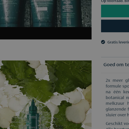
Op voorraad. Bi
Gratis lever
3 samples n
Gratis lever
3 samples n
Goed om t
2x meer gl
formule spo
na één kee
botanical r
melkzuur 
glanzende fi
sluier over 
Geschikt vo