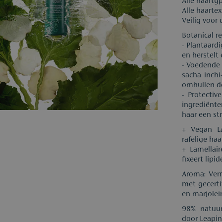
Alle haartyp
Alle haartex
Veilig voor
Botanical r
- Plantaard
en herstelt 
- Voedende 
sacha inchi
omhullen d
- Protecti
ingrediënte
haar een st
+ Vegan La
rafelige ha
+ Lamellair
fixeert lipi
Aroma: Verr
met gecerti
en marjolei
98% natuurl
door Leapi