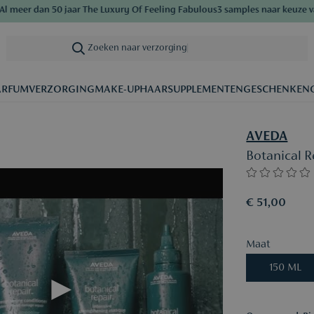
er dan 50 jaar The Luxury Of Feeling Fabulous
3 samples naar keuze vanaf 
Zoeken naar verzorging
|
ARFUM
VERZORGING
MAKE-UP
HAAR
SUPPLEMENTEN
GESCHENKEN
AVEDA
Botanical R
€ 51,00
Maat
150 ML