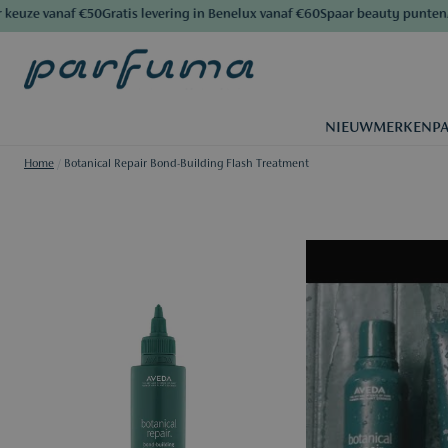
e vanaf €50
Gratis levering in Benelux vanaf €60
Spaar beauty punten
Al me
NIEUW
MERKEN
P
Home
/
Botanical Repair Bond-Building Flash Treatment