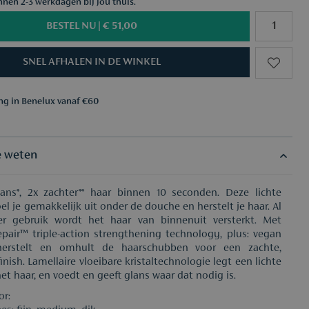
nnen 2-3 werkdagen bij jou thuis.
BESTEL NU |
€ 51,00
SNEL AFHALEN IN DE WINKEL
ing in Benelux vanaf €60
aar keuze vanaf €50
ing in Benelux vanaf €60
aar keuze vanaf €50
e weten
ans*, 2x zachter** haar binnen 10 seconden. Deze lichte
el je gemakkelijk uit onder de douche en herstelt je haar. Al
r gebruik wordt het haar van binnenuit versterkt. Met
epair™ triple-action strengthening technology, plus: vegan
herstelt en omhult de haarschubben voor een zachte,
nish. Lamellaire vloeibare kristaltechnologie legt een lichte
het haar, en voedt en geeft glans waar dat nodig is.
or: