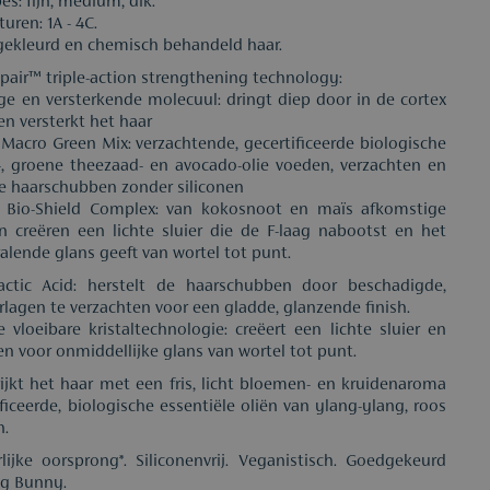
es: fijn, medium, dik.
turen: 1A - 4C.
 gekleurd en chemisch behandeld haar.
epair™ triple-action strengthening technology:
ige en versterkende molecuul: dringt diep door in de cortex
en versterkt het haar
Macro Green Mix: verzachtende, gecertificeerde biologische
-, groene theezaad- en avocado-olie voeden, verzachten en
e haarschubben zonder siliconen
ve Bio-Shield Complex: van kokosnoot en maïs afkomstige
n creëren een lichte sluier die de F-laag nabootst en het
ralende glans geeft van wortel tot punt.
ctic Acid: herstelt de haarschubben door beschadigde,
arlagen te verzachten voor een gladde, glanzende finish.
e vloeibare kristaltechnologie: creëert een lichte sluier en
den voor onmiddellijke glans van wortel tot punt.
ijkt het haar met een fris, licht bloemen- en kruidenaroma
ficeerde, biologische essentiële oliën van ylang-ylang, roos
n.
ijke oorsprong*. Siliconenvrij. Veganistisch. Goedgekeurd
ng Bunny.