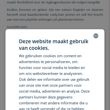
maakt flexibiliteit voor de stylingproducten die volgen mogelijk.
Krullen, kroezen en golven zijn van nature fragieler en daarom
herstelt onze baanbrekende curly hair primer en vult het kracht
aan met een peptide verkregen uit plantenproteïnes.
Geschikt voor:
Alle krultypes: kroezend (4A – 4C), krullend (3A – 3C) en golvend
(2A – 2C)
Deze website maakt gebruik
Alle haartypes: fijn, medium, dik
van cookies.
DUTCH
Aroma: Verfrissende citrus Pure-Fume™-aroma met gecertificeerd
biologische citroen, bergamot, sinaasappel en andere pure plant-
We gebruiken cookies om content en
ENGLISH
en bloemenextracten.
advertenties te personaliseren, om
FRENCH
97% natuurlijk verkregen.** Veganistisch. Goedgekeurd door
functies voor social media te bieden en
Leaping Bunny.
om ons websiteverkeer te analyseren.
*Ex-vivo-testen op krullen t.o.v. onbehandeld haar.
Ook delen we informatie over uw gebruik
**Volgens ISO-norm 16128, van plantaardige bronnen, aardolievrije
van onze site met onze partners voor
mineralen en/of water.
social media, adverteren en analyse. Deze
Verantwoordelijke verpakking: 90% uit gebruikte PCR HDPE fles,
partners kunnen deze gegevens
exclusief pomp.
combineren met andere informatie die u
Verantwoordelijke productie: We gebruiken 100% hernieuwbare
aan ze heeft verstrekt of die ze hebben