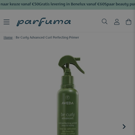
naar keuze vanaf €50
Gratis levering in Benelux vanaf €60
Spaar beauty pu
Home
/
Be Curly Advanced Curl Perfecting Primer