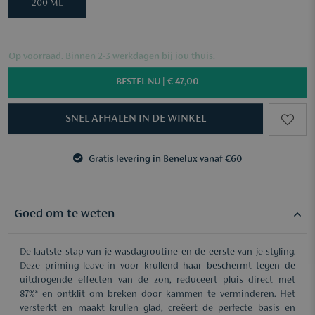
200 ML
Op voorraad. Binnen 2-3 werkdagen bij jou thuis.
BESTEL NU |
€ 47,00
SNEL AFHALEN IN DE WINKEL
Gratis levering in Benelux vanaf €60
3 samples naar keuze vanaf €50
Gratis levering in Benelux vanaf €60
3 samples naar keuze vanaf €50
Goed om te weten
De laatste stap van je wasdagroutine en de eerste van je styling.
Deze priming leave-in voor krullend haar beschermt tegen de
uitdrogende effecten van de zon, reduceert pluis direct met
87%* en ontklit om breken door kammen te verminderen. Het
versterkt en maakt krullen glad, creëert de perfecte basis en