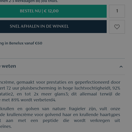
nnen 2-3 werkdagen bij jou thuis.
BESTEL NU |
€ 12,00
SNEL AFHALEN IN DE WINKEL
ing in Benelux vanaf €60
aar keuze vanaf €50
ing in Benelux vanaf €60
aar keuze vanaf €50
e weten
ncrème, gemaakt voor prestaties en geperfectioneerd door
vert 72 uur pluisbescherming in hoge luchtvochtigheid1, 92%
tatie2, en tot 2x meer glans3; dit allemaal terwijl de
ie met 89% wordt verbeterd4.
krullen en golven van nature fragieler zijn, vult onze
de krullencrème voor golvend haar en krullende haartypes
ht aan met een peptide die wordt verkregen uit
eïnes.