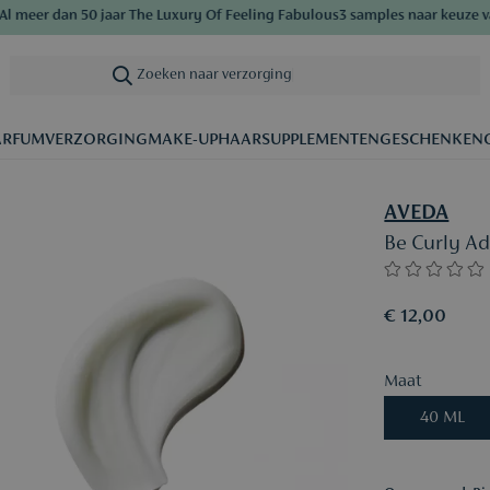
eer dan 50 jaar The Luxury Of Feeling Fabulous
3 samples naar keuze vanaf
Zoeken naar verzorging
|
ARFUM
VERZORGING
MAKE-UP
HAAR
SUPPLEMENTEN
GESCHENKEN
AVEDA
Be Curly A
€ 12,00
Maat
40 ML