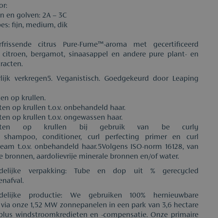
or:
en en golven: 2A – 3C
es: fijn, medium, dik
frissende citrus Pure-Fume™-aroma met gecertificeerd
 citroen, bergamot, sinaasappel en andere pure plant- en
racten.
lijk verkregen5. Veganistisch. Goedgekeurd door Leaping
ten op krullen.
ten op krullen t.o.v. onbehandeld haar.
ten op krullen t.o.v. ongewassen haar.
-testen op krullen bij gebruik van be curly
shampoo, conditioner, curl perfecting primer en curl
eam t.o.v. onbehandeld haar.5Volgens ISO-norm 16128, van
e bronnen, aardolievrije minerale bronnen en/of water.
rdelijke verpakking: Tube en dop uit % gerecycled
nafval.
rdelijke productie: We gebruiken 100% hernieuwbare
it via onze 1,52 MW zonnepanelen in een park van 3,6 hectare
 plus windstroomkredieten en -compensatie. Onze primaire