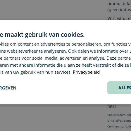
productiefa
(geen indust
Vrij van: d
minerale o
paraffine, s
e maakt gebruik van cookies.
natriumlau
sulftaatrein
ies om content en advertenties te personaliseren, om functies v
ons websiteverkeer te analyseren. Ook delen we informatie over
Gebruik:
Rijkelijk o
e partners voor social media, adverteren en analyse. Deze partn
diffuser.
en met andere informatie die u aan ze heeft verstrekt of die ze
is van uw gebruik van hun services.
Privacybeleid
Behandelin
Golvend en 
- Gebruik 
ERGEVEN
ALLE
curl perfec
- Verwissel
curl perfec
haar.
Contactnaam: Wh
E-mailadres:
cont
Communicatieadres