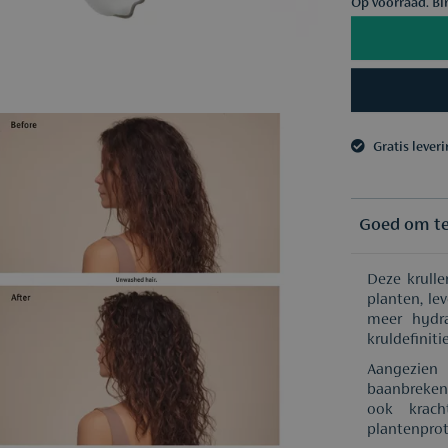
Op voorraad. Bi
Gratis lever
3 samples n
Gratis lever
3 samples n
Goed om t
Deze krulle
planten, le
meer hydra
kruldefinit
Aangezien 
baanbreken
ook krac
plantenprot