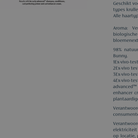
Geschikt vo
types krull
Alle haartyp
Aroma: Ver
biologische
bloemenext
98% natuur
Bunny.
1Ex-vivo-tes
2Ex-vivo tes
3Ex-vivo-tes
4Ex-vivo
advanced™ 
enhancer cr
plantaardig
Verantwoo
consumente
Verantwoo
elektricite
op locatie,