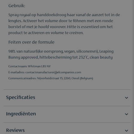
Gebruik:
Spray royaal op handdoekdroog haar vanaf de aanzet tot in de
lengtes. Activeer het volume door te föhnen met een ronde
borstel of met je hoofd voorover. Hitte is essentieel om het
product te activeren en volume te creëren.
Feiten over de formule
98% van natuurlijke oorsprong, vegan, siliconenvrij, Leaping
Bunny approved, hittebescherming tot 232°C, clean beauty
Contactnaam: Whitman LBS NV
E-mailadres:
contactmanufacturer@elcompanies.com
Communicatieadres: Nijverheidstraat 15, 2260, Oevel (Belgium)
Specificaties
Ingrediënten
Selectie
Reis Formaat
Textuur
Liquide
Water\Aqua\Eau, Sorbitol, Hydrolyzed Corn Starch,
Reviews