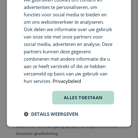
ENGLISH
beschermt je haar tegen vochtigheid en hitte tot 232°C. Ideaal
advertenties te personaliseren, om
voor wie volume wil zonder in te boeten op zachtheid of glans.
FRENCH
functies voor social media te bieden en
Geschikt voor alle haartypes.
om ons websiteverkeer te analyseren.
Belangrijkste voordelen:
Ook delen we informatie over uw gebruik
Deze spray creëert zichtbaar voller haar, houdt het volume de hele
van onze site met onze partners voor
dag vast en geeft een natuurlijke glans. Je haar voelt licht aan, is
social media, adverteren en analyse. Deze
beschermd tegen hittestyling en blijft in model – zelfs bij vochtige
partners kunnen deze gegevens
omstandigheden.
combineren met andere informatie die u
Resultaten:
aan ze heeft verstrekt of die ze hebben
Onmiddellijk zichtbaar volume dat 24 uur lang blijft, zonder
verzameld op basis van uw gebruik van
verzwaren. Het haar oogt voller, steviger en veerkrachtiger.
hun services.
Privacybeleid
Ingrediënten:
ALLES TOESTAAN
Volumizing carb complex:
omhult elke haarvezel, vergroot de
ruimte tussen haren en zorgt voor langdurige hold en
volume.
DETAILS WEERGEVEN
PureFume™ aroma:
mix van 25 bloemen- en plantessences,
waaronder lavendel, ylang-ylang en petitgrain, voor een
luxueuze geurbeleving.