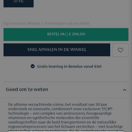
50 ML
Op voorraad. Binnen 2-3 werkdagen bij jou thuis.
BESTEL NU |
€ 290,00
SNEL AFHALEN IN DE WINKEL
Gratis levering in Benelux vanaf €60
3 samples naar keuze vanaf €50
Gratis levering in Benelux vanaf €60
3 samples naar keuze vanaf €50
Goed om te weten
De ultieme verzachtende crème, het resultaat van 30 jaar
onderzoek en innovatie, combineert onze exclusieve TFC8®-
technologie – een complex van aminozuren, hoogwaardige
vitaminen en synthetische moleculen die essentiële
voedingsstoffen naar de huid transporteren en de natuurlijke
regeneratieprocessen van het lichaam versterken – met krachtige
plantaardige actieve ingrediënten die de onderliggende oorzaken