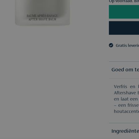
Op voorraad. Bi
Gratis lever
3 samples n
Gratis lever
3 samples n
Goed om t
Verfris en
Aftershave 
en laat een
– een friss
houtaccent
Ingrediënt