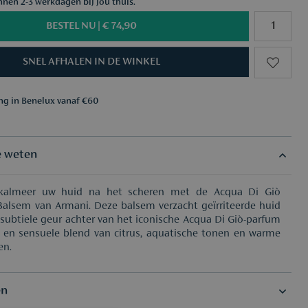
nnen 2-3 werkdagen bij jou thuis.
BESTEL NU |
€ 74,90
SNEL AFHALEN IN DE WINKEL
ing in Benelux vanaf €60
aar keuze vanaf €50
ing in Benelux vanaf €60
aar keuze vanaf €50
e weten
 kalmeer uw huid na het scheren met de Acqua Di Giò
Balsem van Armani. Deze balsem verzacht geïrriteerde huid
 subtiele geur achter van het iconische Acqua Di Giò-parfum
e en sensuele blend van citrus, aquatische tonen en warme
en.
en