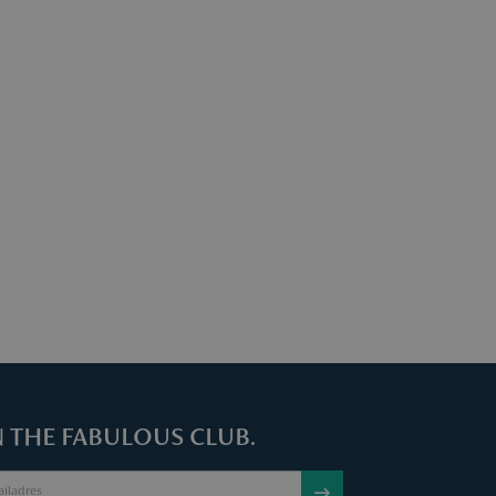
ind je
hier
.
N THE FABULOUS CLUB.