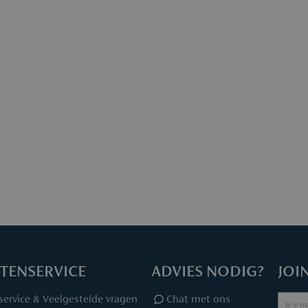
Meer info v
TENSERVICE
ADVIES NODIG?
JOI
service & Veelgestelde vragen
Chat met ons