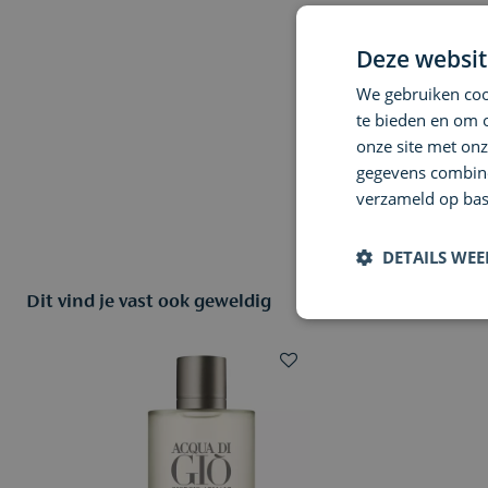
Deze websit
We gebruiken cook
te bieden en om 
onze site met onz
gegevens combiner
verzameld op bas
DETAILS WE
Dit vind je vast ook geweldig