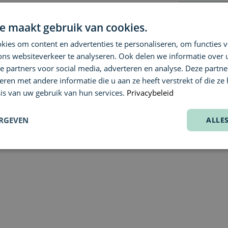
Alcohol, Aq
Reviews
Oil, Peg-8,
e maakt gebruik van cookies.
Benzyl Salic
(F.I.L. B2579
ies om content en advertenties te personaliseren, om functies v
Vragen of a
(0)
Vanwege mo
ons websiteverkeer te analyseren. Ook delen we informatie over
Nog geen
ingrediënte
e partners voor social media, adverteren en analyse. Deze partn
Levering & 
meest actue
Heb je een 
en met andere informatie die u aan ze heeft verstrekt of die ze
team helpt 
is van uw gebruik van hun services.
Privacybeleid
We streven 
Neem conta
verzenden; 
Messenger
.
ERGEVEN
ALLE
We denken m
Wil je een 
keuze.
ongeopende 
retourformul
Retourneren
(deze worde
Meld je ret