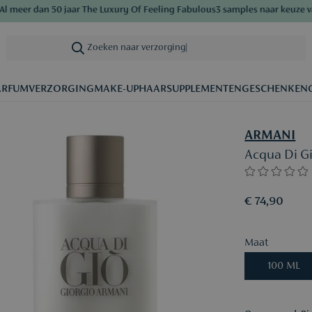
meer dan 50 jaar The Luxury Of Feeling Fabulous
3 samples naar keuze van
Zoeken naar verzorging
|
ARFUM
VERZORGING
MAKE-UP
HAAR
SUPPLEMENTEN
GESCHENKEN
ARMANI
Acqua Di G
€ 74,90
Maat
100 ML