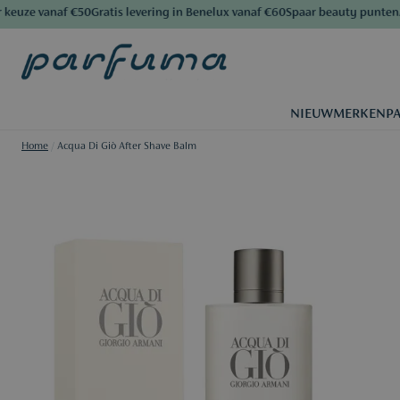
euze vanaf €50
Gratis levering in Benelux vanaf €60
Spaar beauty punten
Al 
NIEUW
MERKEN
P
Home
/
Acqua Di Giò After Shave Balm