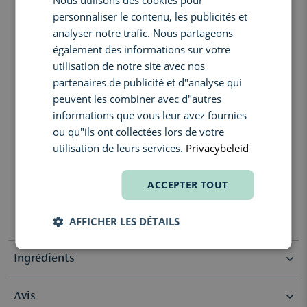
Nous utilisons des cookies pour
ENGLISH
L’accord matcha, la poire nashi et le bois de hinoki créent une
personnaliser le contenu, les publicités et
FRENCH
signature olfactive apaisante et raffinée.
analyser notre trafic. Nous partageons
La rhubarbe et la rose associent fraîcheur fruitée et élégance
également des informations sur votre
florale délicate.
utilisation de notre site avec nos
partenaires de publicité et d"analyse qui
Conseil d’utilisation:
peuvent les combiner avec d"autres
Appliquez une petite quantité sur peau humide ou sur une
informations que vous leur avez fournies
éponge puis massez délicatement jusqu’à obtenir une mousse
ou qu"ils ont collectées lors de votre
généreuse. Rincez soigneusement à l’eau tiède. Convient à une
utilisation quotidienne sous la douche ou dans le bain pour un
utilisation de leurs services.
Privacybeleid
moment de soin luxueux.
Information sur la formule:
ACCEPTER TOUT
soin corps luxueux, nettoyage quotidien, compositions
parfumées raffinées, mousse généreuse, sensation de confort
AFFICHER LES DÉTAILS
Ingrédients
Orange & Bergamot Bath & Shower Gel:Water/Aqua/Eau, Sodium
Avis
Laureth Sulfate, Cocamidopropyl Betaine, Fragrance/Parfum,