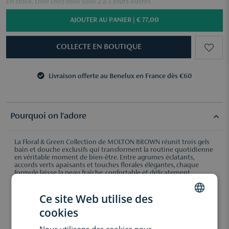
En stock. Livré chez vous sous 2 à 3 jours ouvrés
AJOUTER AU PANIER |
€ 77,00
COLLECTE EN BOUTIQUE
Livraison offerte au Benelux en France dès €60
3 échantillons au choix dès €50
Livraison offerte au Benelux en France dès €60
3 échantillons au choix dès €50
Pourquoi on l'adore
La Floral & Green Collection de MOLTON BROWN réunit trois gels
bain et douche exclusifs qui transforment la routine quotidienne
en véritable moment de bien-être. Entre agrumes éclatants,
accords verts apaisants et touches florales élégantes, chaque
formule laisse la peau fraîche, confortable et délicatement
parfumée.
Ingrédients:
Ce site Web utilise des
cookies
L’orange et la bergamote apportent une fraîcheur citronnée
DUTCH
vive et énergisante.