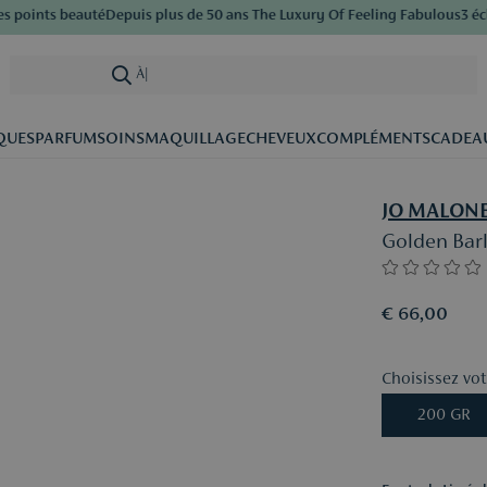
oints beauté
Depuis plus de 50 ans The Luxury Of Feeling Fabulous
3 échan
À la rech
|
QUES
PARFUM
SOINS
MAQUILLAGE
CHEVEUX
COMPLÉMENTS
CADEA
JO MALON
Golden Bar
€ 66,00
Choisissez votr
200 GR