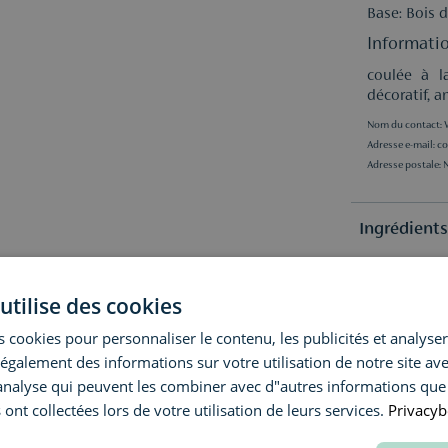
Base: Bois 
Informatio
coulée à l
décoratif, 
Nom du contact:
Adresse e-mail:
c
Adresse postale: N
Ingrédient
Avis
En raison 
utilise des cookies
vérifier la 
obtenir les 
 cookies pour personnaliser le contenu, les publicités et analyser 
Questions o
(0)
galement des informations sur votre utilisation de notre site av
Aucun c
"analyse qui peuvent les combiner avec d"autres informations que
Livraison &
Avez-vous u
 ont collectées lors de votre utilisation de leurs services.
Privacyb
conseil pers