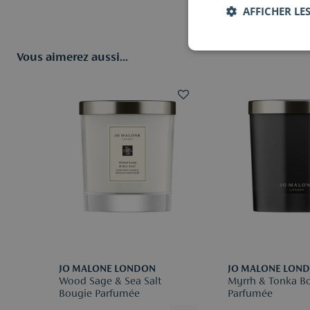
AFFICHER LES
Vous aimerez aussi...
JO MALONE LONDON
JO MALONE LON
Wood Sage & Sea Salt
Myrrh & Tonka B
Bougie Parfumée
Parfumée