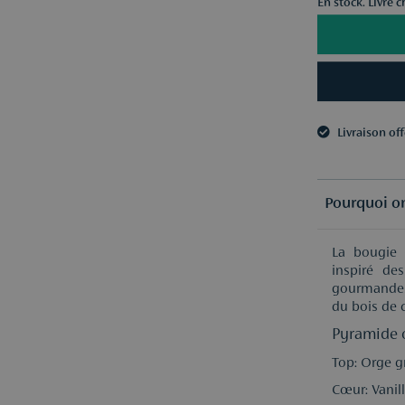
En stock. Livré 
Livraison of
3 échantillo
Livraison of
3 échantillo
Pourquoi on
La bougie 
inspiré de
gourmandes 
du bois de 
Pyramide o
Top: Orge gr
Cœur: Vanil