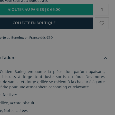
chez vous sous 2 à 3 jours ouvrés
AJOUTER AU PANIER |
€ 66,00
COLLECTE EN BOUTIQUE
ferte au Benelux en France dès €60
ns au choix dès €50
ferte au Benelux en France dès €60
ns au choix dès €50
 l'adore
Golden Barley embaume la pièce d’un parfum apaisant,
s biscuits à l’orge tout juste sortis du four. Des notes
de vanille et d’orge grillée se mêlent à la chaleur élégante
cèdre pour une atmosphère cocooning et relaxante.
lfactive:
illée, Accord biscuit
le, Notes lactées