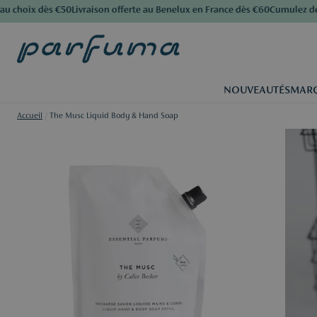
choix dès €50
Livraison offerte au Benelux en France dès €60
Cumulez des p
NOUVEAUTÉS
MAR
Accueil
/
The Musc Liquid Body & Hand Soap