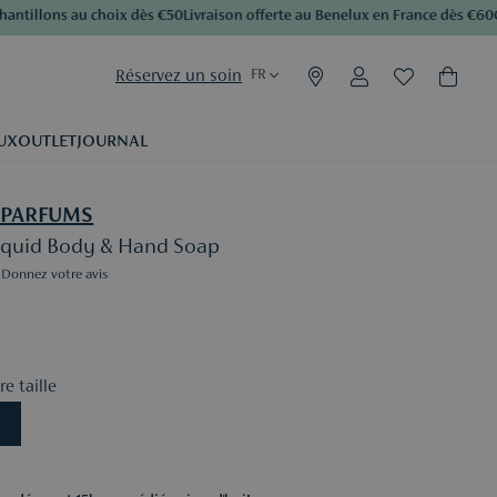
tillons au choix dès €50
Livraison offerte au Benelux en France dès €60
Cumu
Réservez un soin
FR
UX
OUTLET
JOURNAL
 PARFUMS
iquid Body & Hand Soap
Donnez votre avis
e taille