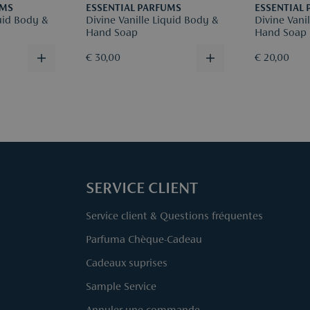
UMS
ESSENTIAL PARFUMS
ESSENTIAL
uid Body &
Divine Vanille Liquid Body &
Divine Vani
Hand Soap
Hand Soap
€ 30,00
€ 20,00
SERVICE CLIENT
Service client & Questions fréquentes
Parfuma Chèque-Cadeau
Cadeaux suprises
Sample Service