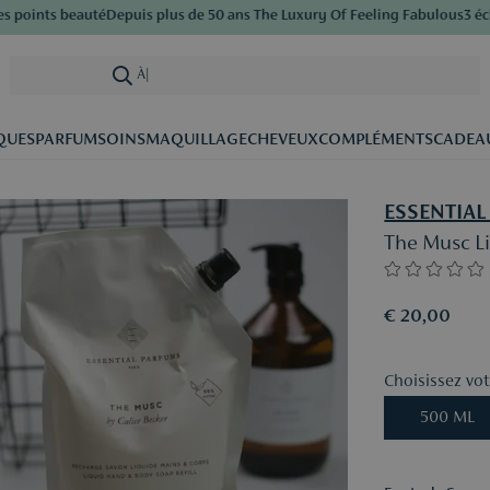
oints beauté
Depuis plus de 50 ans The Luxury Of Feeling Fabulous
3 échan
À la reche
|
QUES
PARFUM
SOINS
MAQUILLAGE
CHEVEUX
COMPLÉMENTS
CADEA
ESSENTIAL
The Musc L
€ 20,00
Choisissez votr
500 ML