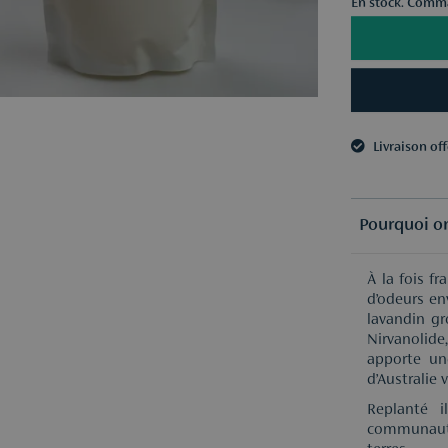
En stock. Comma
Livraison of
3 échantillo
Livraison of
3 échantillo
Pourquoi on
À la fois f
d’odeurs en
lavandin gr
Nirvanolide
apporte un
d’Australie 
Replanté i
communauté