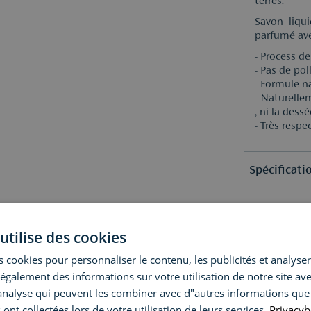
terres.
Savon liqu
parfumé ave
- Process de
- Pas de pol
- Formule na
- Naturellem
, ni la dess
- Très resp
Spécificati
Ingrédient
Sélection
utilise des cookies
Super ingr
Aqua (Water
Avis
 cookies pour personnaliser le contenu, les publicités et analyser 
Polyglycery
Tetrasodium
galement des informations sur votre utilisation de notre site av
Olivate, Co
Questions o
(0)
"analyse qui peuvent les combiner avec d"autres informations que
Fruit Oil.
 ont collectées lors de votre utilisation de leurs services.
Privacyb
En raison 