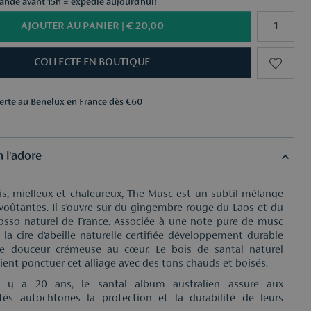
ndé avant 15h = expédié aujourd'hui!
AJOUTER AU PANIER |
€ 20,00
COLLECTE EN BOUTIQUE
ferte au Benelux en France dès €60
ns au choix dès €50
ferte au Benelux en France dès €60
ns au choix dès €50
 l'adore
rais, mielleux et chaleureux, The Musc est un subtil mélange
voûtantes. Il s’ouvre sur du gingembre rouge du Laos et du
osso naturel de France. Associée à une note pure de musc
, la cire d’abeille naturelle certifiée développement durable
e douceur crémeuse au cœur. Le bois de santal naturel
vient ponctuer cet alliage avec des tons chauds et boisés.
l y a 20 ans, le santal album australien assure aux
s autochtones la protection et la durabilité de leurs