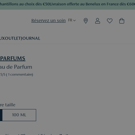
tillons au choix dès €50
Livraison offerte au Benelux en France dès €60
Cum
Réservez un soin
FR
UX
OUTLET
JOURNAL
 PARFUMS
au de Parfum
5
/5
( 1 commentaire)
e taille
100 ML