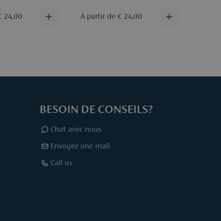
€ 24,00
À partir de € 24,00
€ 130
BESOIN DE CONSEILS?
Chat avec nous
Envoyez une mail
Call us