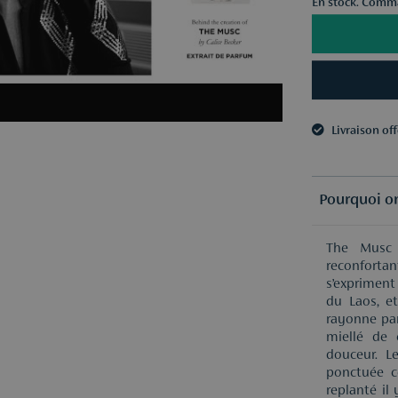
En stock. Comma
Livraison of
3 échantillo
Livraison of
3 échantillo
Pourquoi on
The Musc 
reconforta
s’expriment
du Laos, e
rayonne par 
miellé de 
douceur. L
ponctuée c
replanté i