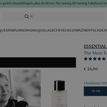
oints beauté
Depuis plus de 50 ans The Luxury Of Feeling Fabulous
3 échan
À la reche
|
QUES
PARFUM
SOINS
MAQUILLAGE
CHEVEUX
COMPLÉMENTS
CADEA
ESSENTIAL
The Musc E
€ 24,00
Choisissez votr
10 ML