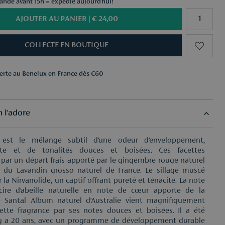
ndé avant 15h = expédié aujourd'hui!
AJOUTER AU PANIER |
€ 24,00
COLLECTE EN BOUTIQUE
ferte au Benelux en France dès €60
ns au choix dès €50
ferte au Benelux en France dès €60
ns au choix dès €50
 l'adore
est le mélange subtil d’une odeur d’enveloppement,
nte et de tonalités douces et boisées. Ces facettes
 par un départ frais apporté par le gingembre rouge naturel
t du Lavandin grosso naturel de France. Le sillage muscé
la Nirvanolide, un captif offrant pureté et ténacité. La note
cire d’abeille naturelle en note de cœur apporte de la
e Santal Album naturel d’Australie vient magnifiquement
ette fragrance par ses notes douces et boisées. Il a été
l y a 20 ans, avec un programme de développement durable