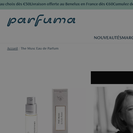
choix dès €50
Livraison offerte au Benelux en France dès €60
Cumulez des p
NOUVEAUTÉS
MAR
Accueil
/
The Musc Eau de Parfum