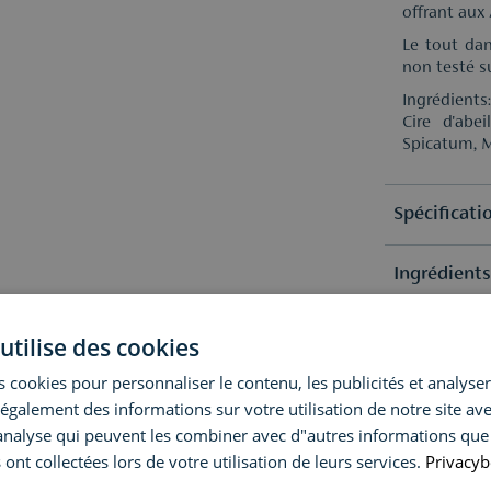
offrant aux
Le tout dan
non testé s
Ingrédients
Cire d'abe
Spicatum, M
Spécificati
Ingrédient
Sélection
Famille Olf
Alcohol Den
Avis
utilise des cookies
Methoxycin
Methoxydibe
Type de p
 cookies pour personnaliser le contenu, les publicités et analyser 
Citral, Benz
Questions o
(1)
galement des informations sur votre utilisation de notre site av
En raison 
"analyse qui peuvent les combiner avec d"autres informations que
5
vérifier la 
Livraison &
obtenir les 
Avez-vous u
 ont collectées lors de votre utilisation de leurs services.
Privacyb
conseil pers