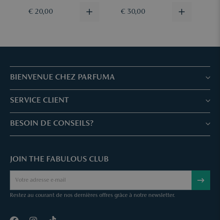
Plus d’informations
ici.
€ 20,00
€ 30,00
€
BIENVENUE CHEZ PARFUMA
Boutiques & Services
SERVICE CLIENT
Réservez votre traitement
Service client & Questions fréquentes
BESOIN DE CONSEILS?
Skin Expertise
Parfuma Chèque-Cadeau
Chat avec nous
Fabulous Parfuma Club
Cadeaux suprises
JOIN THE FABULOUS CLUB
Envoyez une mail
À Propos de Parfuma
Sample Service
Call us
Annuler une commande
Restez au courant de nos dernières offres grâce à notre newsletter.
Contact