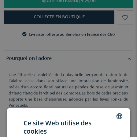
AJOUTER AU PANIER |
€ 29,00
COLLECTE EN BOUTIQUE
Livraison offerte au Benelux en France dès €60
3 échantillons au choix dès €50
Livraison offerte au Benelux en France dès €60
3 échantillons au choix dès €50
Pourquoi on l'adore
Une étincelle ensoleillée de la plus belle bergamote naturelle de
Calabre laisse dans son sillage une impression de luminosité,
mêlée d’un accord floral naturel de pétales de rose, de jasmin et
d’Ylang Ylang de l’archipel des Comores. Le bois de cèdre précieux
apporte une base chaleureuse, adoucie par les fèves Tonka du
Venezuela.
Nice Bergamote contient une variété naturelle et durable d’Ylang
Ce site Web utilise des
Ylang des Comores, extrait en réduisant l’impact sur l’écosystème
local avec un programme de replantation.
cookies
DUTCH
Nous nous approvisionnons en fèves Tonka qui soutiennent les