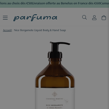
lons au choix dès €50
Livraison offerte au Benelux en France dès €60
Cumule
Accueil
/
Nice Bergamote Liquid Body & Hand Soap