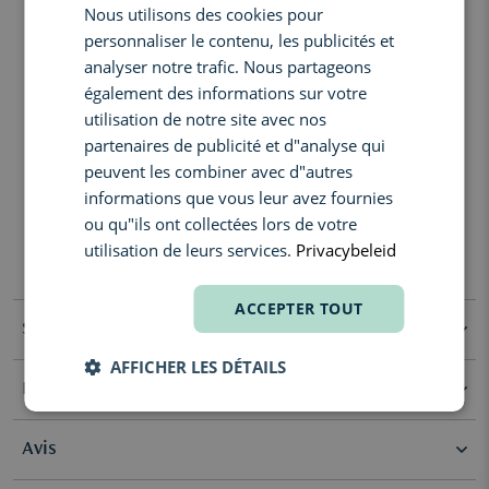
Nous utilisons des cookies pour
ENGLISH
communautés locales vénézuéliennes, avec un accord visant à
personnaliser le contenu, les publicités et
protéger la faune environnante.
FRENCH
analyser notre trafic. Nous partageons
Savon liquide corps & mains, 98% naturel et délicatement
également des informations sur votre
parfumé avec Nice Bergamote by Antoine Maisondieu.
utilisation de notre site avec nos
- Process de fabrication: traditionnelle, ancestrale, artisanale
partenaires de publicité et d"analyse qui
- Pas de pollution, pas d’émission dans l’air, dans l’eau ou dans le
peuvent les combiner avec d"autres
sol
informations que vous leur avez fournies
- Formule naturelle, à 98%. Excellente biodégradabilité
- Naturellement glycériné, il nettoie en douceur la peau, sans
ou qu"ils ont collectées lors de votre
l’agresser , ni la dessécher
utilisation de leurs services.
Privacybeleid
- Très respectueux des peaux sensibles
ACCEPTER TOUT
Spécifications
AFFICHER LES DÉTAILS
Ingrédients
Sélection
Clean Beauty
Aqua (Water), Potassium Cocoate, Glycerin, Parfum (Fragrance),
Avis
Polyglyceryl-3, Caprylate, Hydroethylcellulose, Benzylalcohol,
Tetrasodium, Glutamate Diacetate, Potassium Hydroxide,