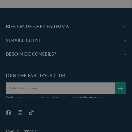
BIENVENUE CHEZ PARFUMA
Boutiques & Services
SERVICE CLIENT
Réservez votre traitement
Service client & Questions fréquentes
BESOIN DE CONSEILS?
Skin Expertise
Parfuma Chèque-Cadeau
Chat avec nous
Fabulous Parfuma Club
Cadeaux suprises
JOIN THE FABULOUS CLUB
Envoyez une mail
À Propos de Parfuma
Sample Service
Call us
Annuler une commande
Restez au courant de nos dernières offres grâce à notre newsletter.
Contact
Langue:
Français