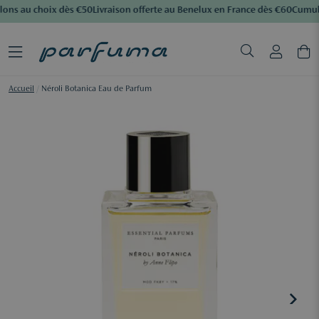
lons au choix dès €50
Livraison offerte au Benelux en France dès €60
Cumule
Accueil
/
Néroli Botanica Eau de Parfum