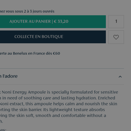
chez vous sous 2 à 3 jours ouvrés
AJOUTER AU PANIER |
€ 33,20
COLLECTE EN BOUTIQUE
ferte au Benelux en France dès €60
ns au choix dès €50
ferte au Benelux en France dès €60
ns au choix dès €50
 l'adore
 Noni Energy Ampoule is specially formulated for sensitive
n in need of soothing care and lasting hydration. Enriched
 Noni extract, this ampoule helps calm and nourish the skin
ting the skin barrier. Its lightweight texture absorbs
aving the skin soft, smooth and comfortable without a
h.
es: