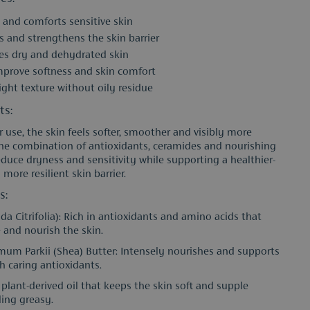
 and comforts sensitive skin
s and strengthens the skin barrier
es dry and dehydrated skin
mprove softness and skin comfort
ght texture without oily residue
ts:
r use, the skin feels softer, smoother and visibly more
he combination of antioxidants, ceramides and nourishing
reduce dryness and sensitivity while supporting a healthier-
more resilient skin barrier.
s:
da Citrifolia): Rich in antioxidants and amino acids that
 and nourish the skin.
um Parkii (Shea) Butter: Intensely nourishes and supports
h caring antioxidants.
 plant-derived oil that keeps the skin soft and supple
ling greasy.