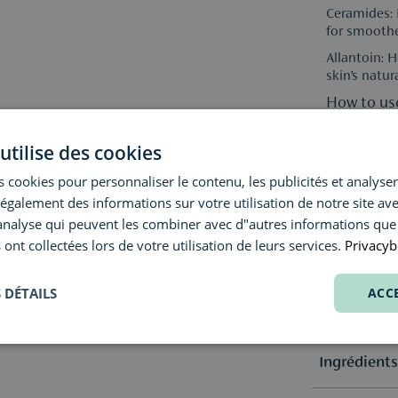
Ceramides: 
for smoothe
Allantoin: 
skin’s natur
How to us
Apply 2 to 
utilise des cookies
Gently spre
fully absor
 cookies pour personnaliser le contenu, les publicités et analyser 
Suitable for
galement des informations sur votre utilisation de notre site av
Formula fa
"analyse qui peuvent les combiner avec d"autres informations que
suitable for
 ont collectées lors de votre utilisation de leurs services.
Privacyb
nourishing 
 DÉTAILS
ACC
Spécificati
Ingrédient
Sélection