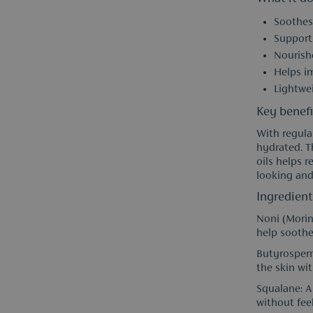
Soothes
Support
Nourish
Helps i
Lightwei
Key benefi
With regula
hydrated. T
oils helps 
looking and 
Ingredient
Noni (Morin
help soothe
Butyrosperm
the skin wit
Squalane: A
without fee