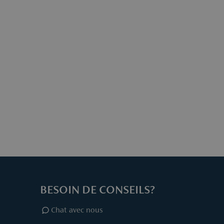
egistrer votre retour via
mail
en mentionnant votre numéro
 et la raison du retour.
rmations
ici.
BESOIN DE CONSEILS?
Chat avec nous