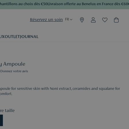
tillons au choix dès €50
Livraison offerte au Benelux en France dès €60
Cum
Réservez un soin
FR
UX
OUTLET
JOURNAL
gy Ampoule
Donnez votre avis
poule for sensitive skin with Noni extract, ceramides and squalane for
omfort.
e taille