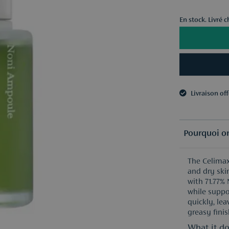
En stock. Livré 
Livraison of
3 échantillo
Livraison of
3 échantillo
Pourquoi on
The Celimax
and dry ski
with 71.77%
while suppor
quickly, le
greasy finis
What it do