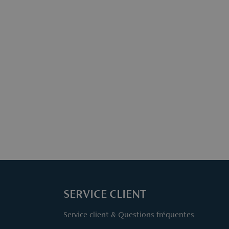
Veuillez enr
de commande
Plus d’info
SERVICE CLIENT
Service client & Questions fréquentes