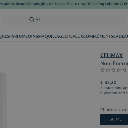
oints beauté
Depuis plus de 50 ans The Luxury Of Feeling Fabulous
3 échan
À la recher
|
QUES
PARFUM
SOINS
MAQUILLAGE
CHEVEUX
COMPLÉMENTS
CADEA
CELIMAX
Noni Ener
€ 33,20
A nourishing am
hydration and c
Choisissez votr
30 ML