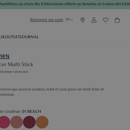
llons au choix dès €50
Livraison offerte au Benelux en France dès €60
Cumul
Réservez un soin
FR
UX
OUTLET
JOURNAL
OWN
er Multi Stick
Donnez votre avis
nction qui associe couleur, éclat et soin pour un teint frais et
umineux.
re couleur:
01 BEACH