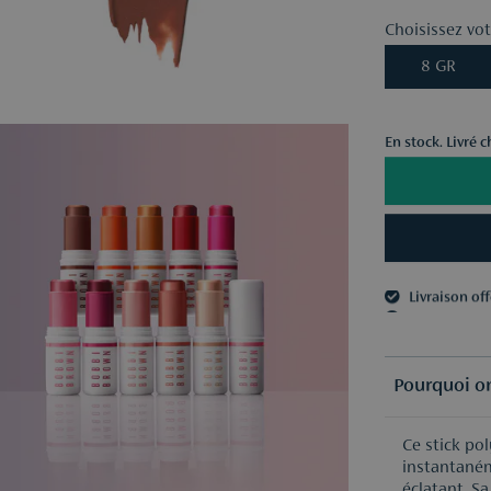
Choisissez votr
8 GR
En stock. Livré 
Livraison of
3 échantillo
Livraison of
3 échantillo
Pourquoi on
Ce stick pol
instantaném
éclatant. S