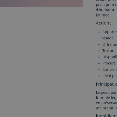
peau pour u
d’hydratati
journée.
Action :
Apporte 
visage.
Offre un
Texture 
Disponib
Procure 
Convient
Idéal po
Principaux 
La peau par
formule lég
en préserva
maintenir l
Ingrédient