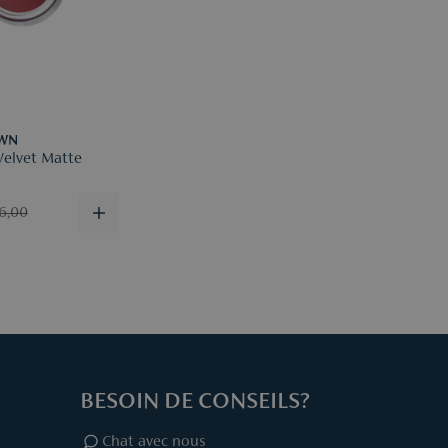
egistrer votre retour via
mail
en mentionnant votre numéro
 et la raison du retour.
rmations
ici.
WN
Velvet Matte
6,00
BESOIN DE CONSEILS?
Chat avec nous