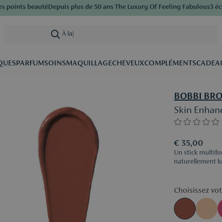
nts beauté
Depuis plus de 50 ans The Luxury Of Feeling Fabulous
3 échanti
À la recherche
|
QUES
PARFUM
SOINS
MAQUILLAGE
CHEVEUX
COMPLÉMENTS
CADEA
BOBBI BR
Skin Enhanc
€ 35,00
Un stick multifo
naturellement l
Choisissez vot