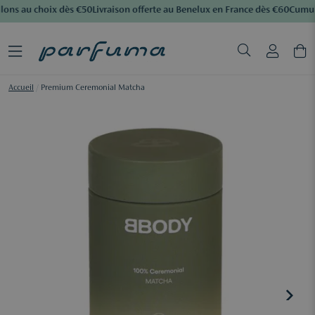
lons au choix dès €50
Livraison offerte au Benelux en France dès €60
Cumule
Accueil
/
Premium Ceremonial Matcha