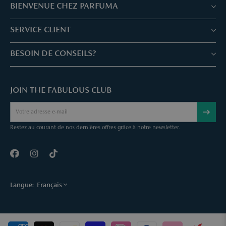
BIENVENUE CHEZ PARFUMA
Boutiques & Services
SERVICE CLIENT
Réservez votre traitement
Service client & Questions fréquentes
BESOIN DE CONSEILS?
Skin Expertise
Parfuma Chèque-Cadeau
Chat avec nous
Fabulous Parfuma Club
Cadeaux suprises
JOIN THE FABULOUS CLUB
Envoyez une mail
À Propos de Parfuma
Sample Service
Call us
Annuler une commande
Restez au courant de nos dernières offres grâce à notre newsletter.
Contact
Langue:
Français