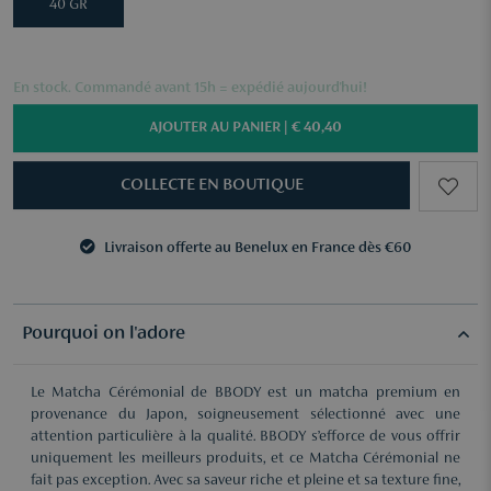
40 GR
En stock. Commandé avant 15h = expédié aujourd'hui!
AJOUTER AU PANIER |
€ 40,40
COLLECTE EN BOUTIQUE
Livraison offerte au Benelux en France dès €60
3 échantillons au choix dès €50
Livraison offerte au Benelux en France dès €60
3 échantillons au choix dès €50
Pourquoi on l'adore
Le Matcha Cérémonial de BBODY est un matcha premium en
provenance du Japon, soigneusement sélectionné avec une
attention particulière à la qualité. BBODY s’efforce de vous offrir
uniquement les meilleurs produits, et ce Matcha Cérémonial ne
fait pas exception. Avec sa saveur riche et pleine et sa texture fine,