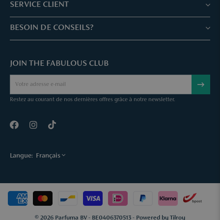
Boutiques & Services
SERVICE CLIENT
Réservez votre traitement
Service client & Questions fréquentes
BESOIN DE CONSEILS?
Skin Expertise
Parfuma Chèque-Cadeau
Chat avec nous
Fabulous Parfuma Club
Cadeaux suprises
JOIN THE FABULOUS CLUB
Envoyez une mail
À Propos de Parfuma
Sample Service
Call us
Annuler une commande
Restez au courant de nos dernières offres grâce à notre newsletter.
Contact
Langue:
Français
© 2026 Parfuma BV - BE0406370513 - Powered by
Tilroy