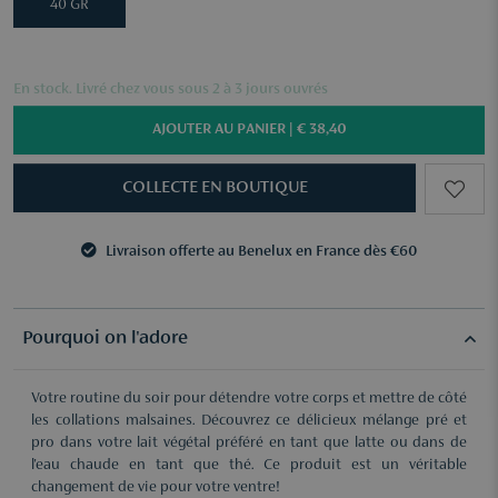
40 GR
En stock. Livré chez vous sous 2 à 3 jours ouvrés
AJOUTER AU PANIER |
€ 38,40
COLLECTE EN BOUTIQUE
Livraison offerte au Benelux en France dès €60
3 échantillons au choix dès €50
Livraison offerte au Benelux en France dès €60
3 échantillons au choix dès €50
Pourquoi on l'adore
Votre routine du soir pour détendre votre corps et mettre de côté
les collations malsaines. Découvrez ce délicieux mélange pré et
pro dans votre lait végétal préféré en tant que latte ou dans de
l'eau chaude en tant que thé. Ce produit est un véritable
changement de vie pour votre ventre!