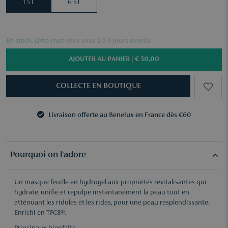
1 ST
6 ST
En stock. Livré chez vous sous 2 à 3 jours ouvrés
AJOUTER AU PANIER |
€ 30,00
COLLECTE EN BOUTIQUE
Livraison offerte au Benelux en France dès €60
3 échantillons au choix dès €50
Livraison offerte au Benelux en France dès €60
3 échantillons au choix dès €50
Pourquoi on l'adore
Un masque feuille en hydrogel aux propriétés revitalisantes qui
hydrate, unifie et repulpe instantanément la peau tout en
atténuant les ridules et les rides, pour une peau resplendissante.
Enrichi en TFC8®.