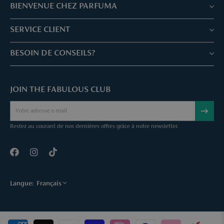
BIENVENUE CHEZ PARFUMA
Boutiques & Services
SERVICE CLIENT
Réservez votre traitement
Service client & Questions fréquentes
BESOIN DE CONSEILS?
Skin Expertise
Parfuma Chèque-Cadeau
Chat avec nous
Fabulous Parfuma Club
Cadeaux suprises
JOIN THE FABULOUS CLUB
Envoyez une mail
À Propos de Parfuma
Sample Service
Call us
Annuler une commande
Restez au courant de nos dernières offres grâce à notre newsletter.
Contact
Langue:
Français