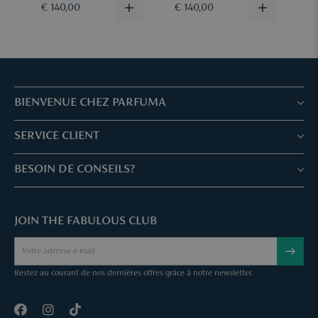
Plus d’informations
ici.
€ 140,00
€ 140,00
€ 
BIENVENUE CHEZ PARFUMA
Boutiques & Services
SERVICE CLIENT
Réservez votre traitement
Service client & Questions fréquentes
BESOIN DE CONSEILS?
Skin Expertise
Parfuma Chèque-Cadeau
Chat avec nous
Fabulous Parfuma Club
Cadeaux suprises
JOIN THE FABULOUS CLUB
Envoyez une mail
À Propos de Parfuma
Sample Service
Call us
Annuler une commande
Restez au courant de nos dernières offres grâce à notre newsletter.
Contact