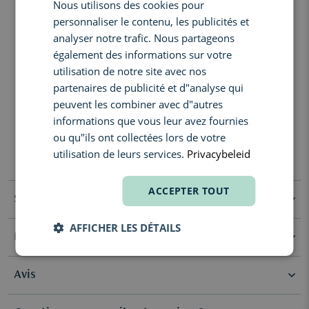
Nous utilisons des cookies pour
ENGLISH
équilibre raffiné entre fraîcheur et intensité, reflet de la stratégie,
personnaliser le contenu, les publicités et
du contrôle et de la maîtrise au plus haut niveau.
FRENCH
analyser notre trafic. Nous partageons
Le fond révèle un sillage riche de patchouli et de bois de santal,
également des informations sur votre
adouci par la vanille et le vétiver, laissant une signature durable de
utilisation de notre site avec nos
résilience, de détermination et d’héritage des champions.
partenaires de publicité et d"analyse qui
Notes olfactives
peuvent les combiner avec d"autres
informations que vous leur avez fournies
Notes de tête :
Poivre noir, Citron, Muscade
ou qu"ils ont collectées lors de votre
Notes de cœur :
Lavandin, Bois de gaïac, Cannelle
utilisation de leurs services.
Privacybeleid
Notes de fond :
Vétiver, Vanille, Bois de santal, Patchouli
ACCEPTER TOUT
Spécifications
AFFICHER LES DÉTAILS
Ingrédients
Sélection
Nouveauté
Famille Olfactive
Épicé & Aromatique
Avis
En raison des changements possibles, nous vous recommandons
de vérifier la ou les listes d'ingrédients sur l'emballage du produit
Type de parfum
Eau de Parfum
pour obtenir les informations les plus récentes.